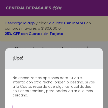
Descargá la app
y elegí:
6 cuotas sin interés
en
compras mayores a $180.000 o
25% OFF con Cuotas sin Tarjeta
.
Preguntas frecuentes para el
viaje desde Parana a Goya
¡Ups!
Acceso
No encontramos opciones para tu viaje.
Intentá con otra fecha, origen o destino. Si vas
¿Con cuánta anticipación
a la Costa, recordá que algunas localidades
no tienen terminal, pero podés viajar a la más
debo presentarme en la
cercana.
terminal de micros?