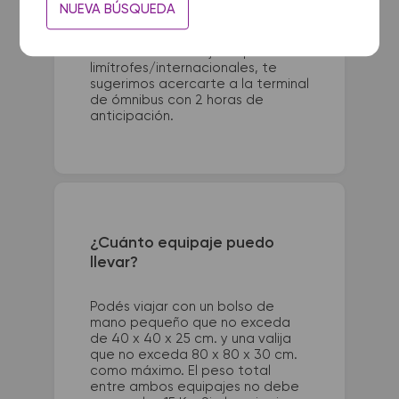
Para viajes nacionales es
NUEVA BÚSQUEDA
necesario presentarse con 1 hora
de anticipación a la salida del
colectivo. Para viajes a países
limítrofes/internacionales, te
sugerimos acercarte a la terminal
de ómnibus con 2 horas de
anticipación.
¿Cuánto equipaje puedo
llevar?
Podés viajar con un bolso de
mano pequeño que no exceda
de 40 x 40 x 25 cm. y una valija
que no exceda 80 x 80 x 30 cm.
como máximo. El peso total
entre ambos equipajes no debe