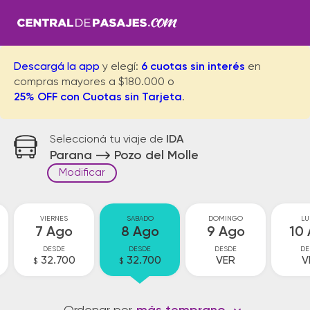
Descargá la app
y elegí:
6 cuotas sin interés
en
compras mayores a $180.000 o
25% OFF con Cuotas sin Tarjeta
.
Seleccioná tu viaje de
IDA
Parana
Pozo del Molle
Modificar
VIERNES
SABADO
DOMINGO
LU
7 Ago
8 Ago
9 Ago
10
DESDE
DESDE
DESDE
DE
32.700
32.700
VER
V
$
$