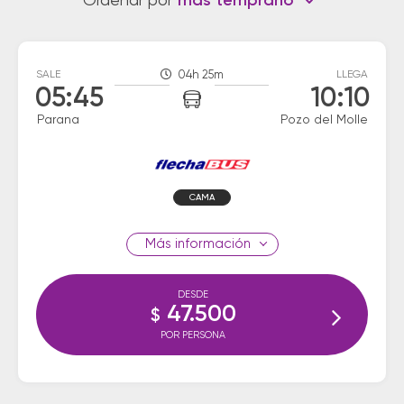
Ordenar por
más temprano
SALE
04h 25m
LLEGA
05:45
10:10
Parana
Pozo del Molle
CAMA
información
DESDE
47.500
$
POR PERSONA