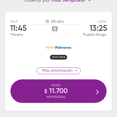
Ordenar por
más temprano
SALE
01h 40m
LLEGA
11:45
13:25
Parana
Pueblo Brugo
SEMICAMA
información
DESDE
11.700
$
POR PERSONA