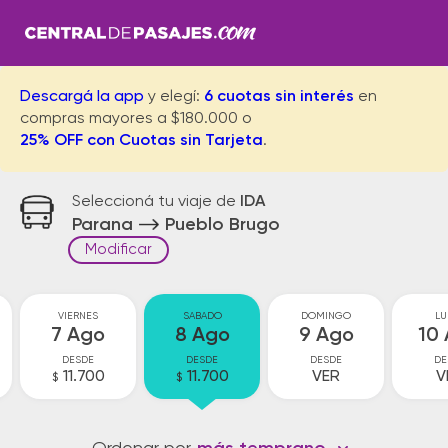
Descargá la app
y elegí:
6 cuotas sin interés
en
compras mayores a $180.000 o
25% OFF con Cuotas sin Tarjeta
.
Seleccioná tu viaje de
IDA
Parana
Pueblo Brugo
Modificar
VIERNES
SABADO
DOMINGO
LU
7 Ago
8 Ago
9 Ago
10
DESDE
DESDE
DESDE
DE
11.700
11.700
VER
V
$
$