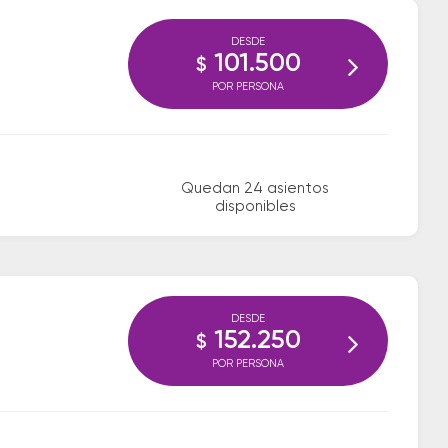
DESDE
101.500
$
POR PERSONA
Quedan 24 asientos
disponibles
DESDE
152.250
$
POR PERSONA