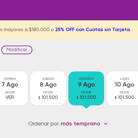
s mayores a $180.000 o
25% OFF con Cuotas sin Tarjeta
.
Modificar
VIERNES
SABADO
DOMINGO
LUNES
7 Ago
8 Ago
9 Ago
10 Ago
DESDE
DESDE
DESDE
DESDE
VER
101.500
101.500
101.500
$
$
$
Ordenar por
más temprano