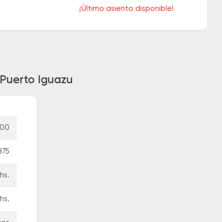
¡Último asiento disponible!
 Puerto Iguazu
500
875
hs.
hs.