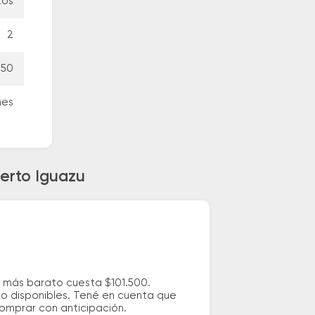
tos
2
350
nes
uerto Iguazu
e más barato cuesta $101.500.
io disponibles. Tené en cuenta que
comprar con anticipación.