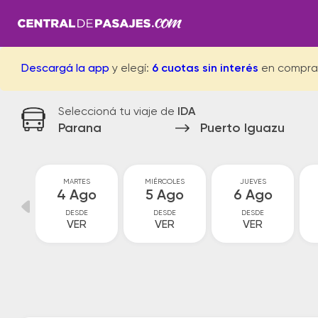
Descargá la app
y elegí:
6 cuotas sin interés
en compra
Seleccioná tu viaje de
IDA
Parana
Puerto Iguazu
MARTES
MIÉRCOLES
JUEVES
go
4 Ago
5 Ago
6 Ago
DESDE
DESDE
DESDE
VER
VER
VER