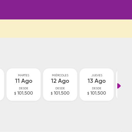
MARTES
MIÉRCOLES
JUEVES
VI
11 Ago
12 Ago
13 Ago
14
DESDE
DESDE
DESDE
D
101.500
101.500
101.500
9
$
$
$
$