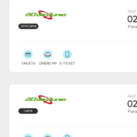
SALE
02
SEMICAMA
Par
TARJETA
DINERO MP
E-TICKET
SALE
02
CAMA
Par