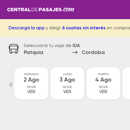
Descargá la app
y elegí:
6 cuotas sin interés
en compra
Seleccioná tu viaje de
IDA
Patquia
Cordoba
O
DOMINGO
LUNES
MARTES
o
2 Ago
3 Ago
4 Ago
DESDE
DESDE
DESDE
VER
VER
VER