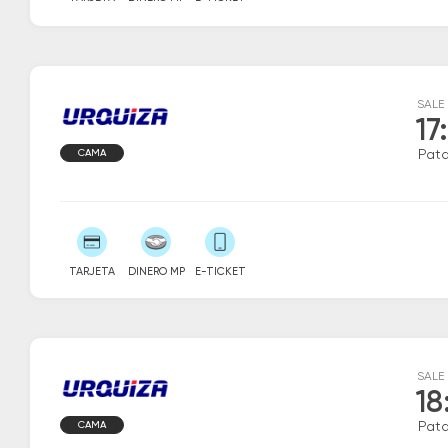
SALE
17
CAMA
Patq
TARJETA
DINERO MP
E-TICKET
SALE
18
CAMA
Patq