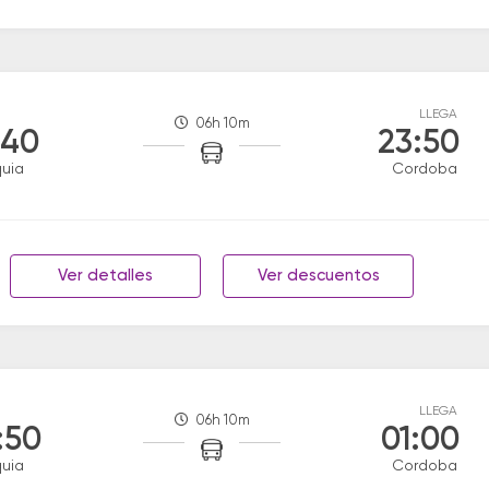
LLEGA
06h 10m
:40
23:50
uia
Cordoba
Ver detalles
Ver descuentos
LLEGA
06h 10m
:50
01:00
uia
Cordoba