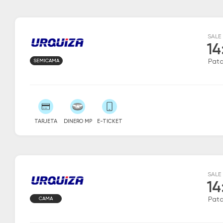
SALE
14
SEMICAMA
Patq
TARJETA
DINERO MP
E-TICKET
SALE
14
CAMA
Patq