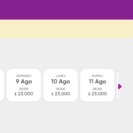
DOMINGO
LUNES
MARTES
MIÉ
9 Ago
10 Ago
11 Ago
12
DESDE
DESDE
DESDE
D
23.000
23.000
23.000
V
$
$
$