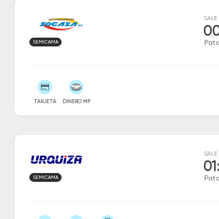
SALE
00
SEMICAMA
Patq
TARJETA
DINERO MP
SALE
01
SEMICAMA
Patq