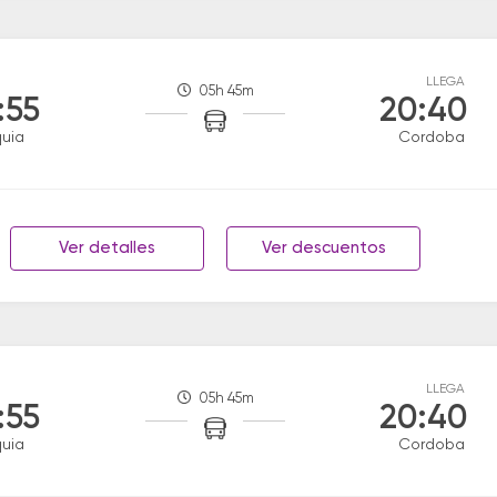
LLEGA
05h 45m
:55
20:40
uia
Cordoba
Ver detalles
Ver descuentos
LLEGA
05h 45m
:55
20:40
uia
Cordoba