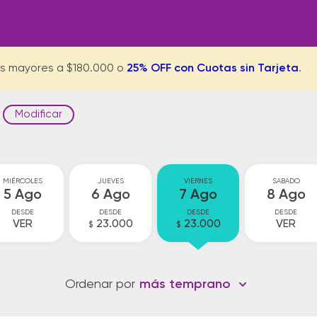
s mayores a $180.000 o
25% OFF con Cuotas sin Tarjeta
.
Modificar
MIÉRCOLES
JUEVES
VIERNES
SABADO
5 Ago
6 Ago
7 Ago
8 Ago
DESDE
DESDE
DESDE
DESDE
VER
23.000
23.000
VER
$
$
Ordenar por
más temprano