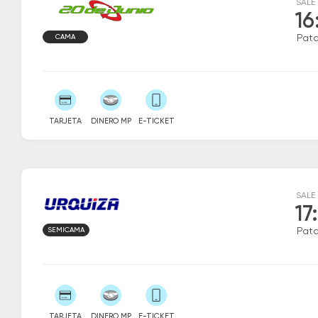
SALE
16
CAMA
Patq
TARJETA
DINERO MP
E-TICKET
SALE
17
SEMICAMA
Patq
TARJETA
DINERO MP
E-TICKET