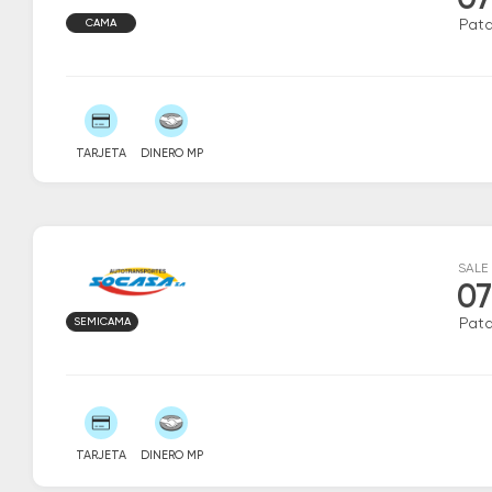
07
CAMA
Patq
TARJETA
DINERO MP
SALE
07
SEMICAMA
Patq
TARJETA
DINERO MP