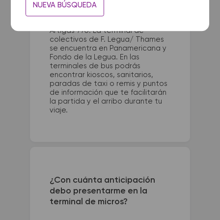
NUEVA BÚSQUEDA
La terminal de ómnibus de
Paysandu queda ubicada en Blvd.
Artigas 770. La terminal de
colectivos de F. Legua/ Thames
se encuentra en Panamericana y
Fondo de la Legua. En las
terminales de bus podrás
encontrar kioscos, sanitarios,
paradas de taxi o remis y puntos
de información que te facilitarán
la partida y el arribo durante tu
viaje.
¿Con cuánta anticipación
debo presentarme en la
terminal de micros?