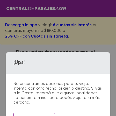
Descargá la app
y elegí:
6 cuotas sin interés
en
compras mayores a $180.000 o
25% OFF con Cuotas sin Tarjeta
.
Preguntas frecuentes para el
viaje desde Paysandu a F.
¡Ups!
Legua/ Thames
No encontramos opciones para tu viaje.
Intentá con otra fecha, origen o destino. Si vas
¿Dónde quedan las
a la Costa, recordá que algunas localidades
no tienen terminal, pero podés viajar a la más
terminales de micro de
cercana.
Paysandu a F. Legua/
Thames?