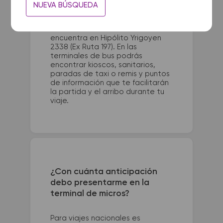
La terminal de ómnibus de
NUEVA BÚSQUEDA
Paysandu queda ubicada en Blvd.
Artigas 770. La terminal de
colectivos de El Talar se
encuentra en Hipólito Yrigoyen
2338 (Ex Ruta 197). En las
terminales de bus podrás
encontrar kioscos, sanitarios,
paradas de taxi o remis y puntos
de información que te facilitarán
la partida y el arribo durante tu
viaje.
¿Con cuánta anticipación
debo presentarme en la
terminal de micros?
Para viajes nacionales es