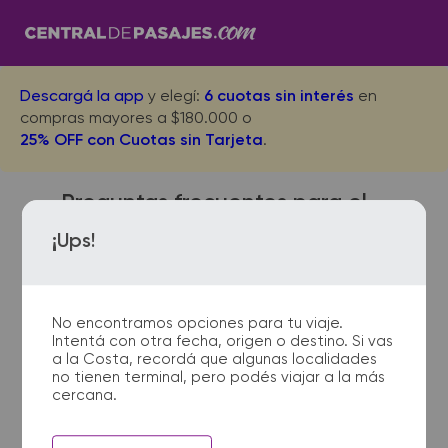
Descargá la app
y elegí:
6 cuotas sin interés
en
compras mayores a $180.000 o
25% OFF con Cuotas sin Tarjeta
.
Preguntas frecuentes para el
viaje desde Paysandu a El
¡Ups!
Talar
No encontramos opciones para tu viaje.
Intentá con otra fecha, origen o destino. Si vas
¿Dónde quedan las
a la Costa, recordá que algunas localidades
no tienen terminal, pero podés viajar a la más
terminales de micro de
cercana.
Paysandu a El Talar?