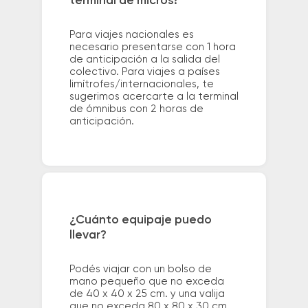
terminal de micros?
Para viajes nacionales es
necesario presentarse con 1 hora
de anticipación a la salida del
colectivo. Para viajes a países
limítrofes/internacionales, te
sugerimos acercarte a la terminal
de ómnibus con 2 horas de
anticipación.
¿Cuánto equipaje puedo
llevar?
Podés viajar con un bolso de
mano pequeño que no exceda
de 40 x 40 x 25 cm. y una valija
que no exceda 80 x 80 x 30 cm.