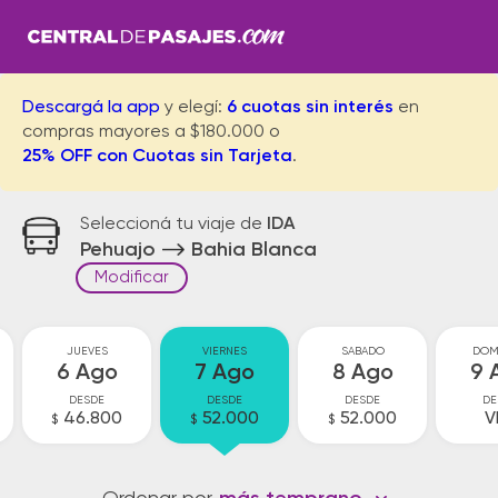
Descargá la app
y elegí:
6 cuotas sin interés
en
compras mayores a $180.000 o
25% OFF con Cuotas sin Tarjeta
.
Seleccioná tu viaje de
IDA
Pehuajo
Bahia Blanca
Modificar
JUEVES
VIERNES
SABADO
DOM
6 Ago
7 Ago
8 Ago
9 
DESDE
DESDE
DESDE
DE
46.800
52.000
52.000
V
$
$
$