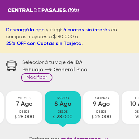
Descargá la app
y elegí:
6 cuotas sin interés
en
compras mayores a $180.000 o
25% OFF con Cuotas sin Tarjeta
.
Seleccioná tu viaje de
IDA
Pehuajo
General Pico
Modificar
VIERNES
SABADO
DOMINGO
LU
7 Ago
8 Ago
9 Ago
10
DESDE
DESDE
DESDE
DE
28.000
28.000
25.000
V
$
$
$