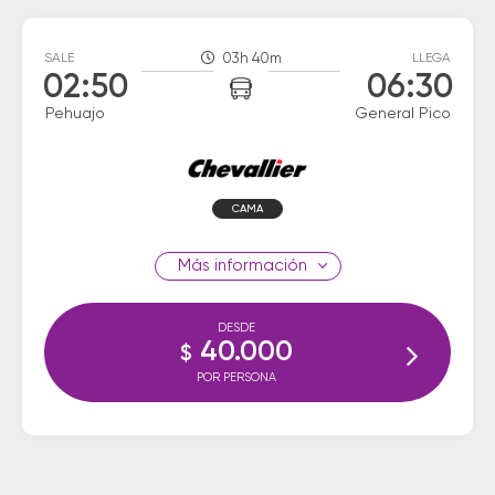
SALE
03h 40m
LLEGA
02:50
06:30
Pehuajo
General Pico
CAMA
información
DESDE
40.000
$
POR PERSONA