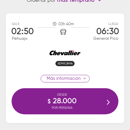
Ordenar por
más temprano
SALE
03h 40m
LLEGA
02:50
06:30
Pehuajo
General Pico
SEMICAMA
información
DESDE
28.000
$
POR PERSONA