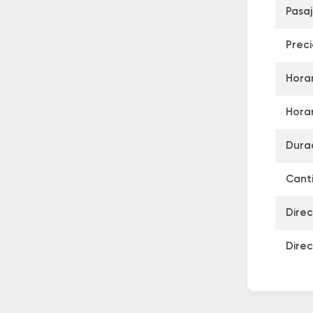
Pasa
Prec
Horar
Horar
Dura
Canti
Direc
Direc