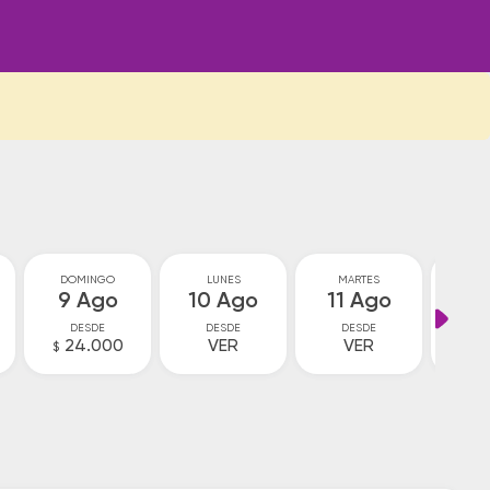
DOMINGO
LUNES
MARTES
MIÉ
9 Ago
10 Ago
11 Ago
12
DESDE
DESDE
DESDE
D
24.000
VER
VER
V
$