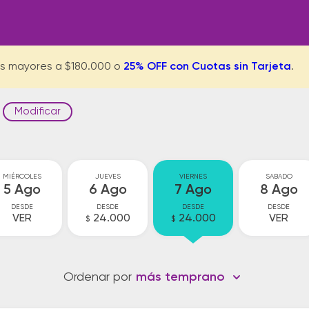
s mayores a $180.000 o
25% OFF con Cuotas sin Tarjeta
.
Modificar
MIÉRCOLES
JUEVES
VIERNES
SABADO
5 Ago
6 Ago
7 Ago
8 Ago
DESDE
DESDE
DESDE
DESDE
VER
24.000
24.000
VER
$
$
Ordenar por
más temprano