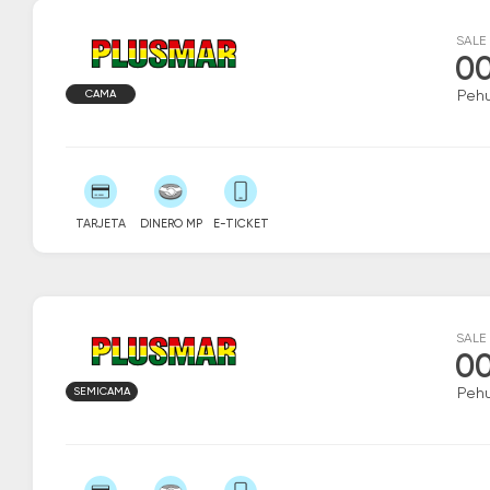
SALE
00
CAMA
Peh
TARJETA
DINERO MP
E-TICKET
SALE
00
SEMICAMA
Peh