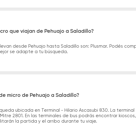
cro que viajan de Pehuajo a Saladillo?
levan desde Pehuajo hasta Saladillo son: Plusmar. Podés com
 mejor se adapte a tu búsqueda.
e micro de Pehuajo a Saladillo?
ueda ubicada en Terminal - Hilario Ascasubi 830. La terminal 
itre 2801. En las terminales de bus podrás encontrar kioscos,
itarán la partida y el arribo durante tu viaje.