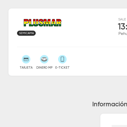
SALE
13
SEMICAMA
Peh
TARJETA
DINERO MP
E-TICKET
Información