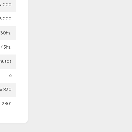
4.000
6.000
:30hs.
:45hs.
inutos
6
bi 830
e 2801