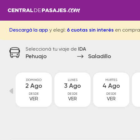
Descargá la app
y elegí:
6 cuotas sin interés
en compra
Seleccioná tu viaje de
IDA
Pehuajo
Saladillo
O
DOMINGO
LUNES
MARTES
o
2 Ago
3 Ago
4 Ago
DESDE
DESDE
DESDE
VER
VER
VER