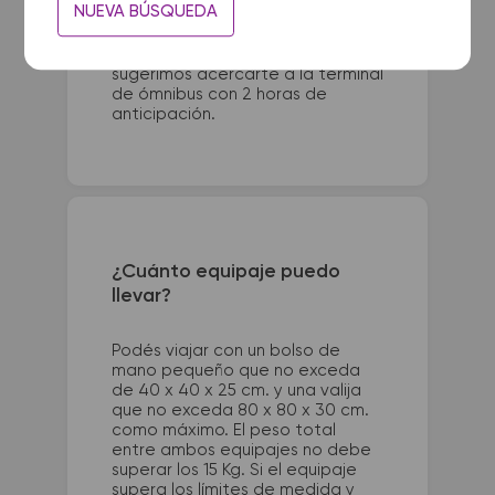
NUEVA BÚSQUEDA
de anticipación a la salida del
colectivo. Para viajes a países
limítrofes/internacionales, te
sugerimos acercarte a la terminal
de ómnibus con 2 horas de
anticipación.
¿Cuánto equipaje puedo
llevar?
Podés viajar con un bolso de
mano pequeño que no exceda
de 40 x 40 x 25 cm. y una valija
que no exceda 80 x 80 x 30 cm.
como máximo. El peso total
entre ambos equipajes no debe
superar los 15 Kg. Si el equipaje
supera los límites de medida y