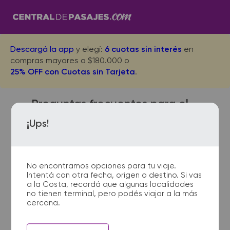
Descargá la app
y elegí:
6 cuotas sin interés
en
compras mayores a $180.000 o
25% OFF con Cuotas sin Tarjeta
.
Preguntas frecuentes para el
viaje desde Perdices a El Talar
¡Ups!
No encontramos opciones para tu viaje.
¿Con cuánta anticipación
Intentá con otra fecha, origen o destino. Si vas
debo presentarme en la
a la Costa, recordá que algunas localidades
terminal de micros?
no tienen terminal, pero podés viajar a la más
cercana.
Para viajes nacionales es
necesario presentarse con 1 hora