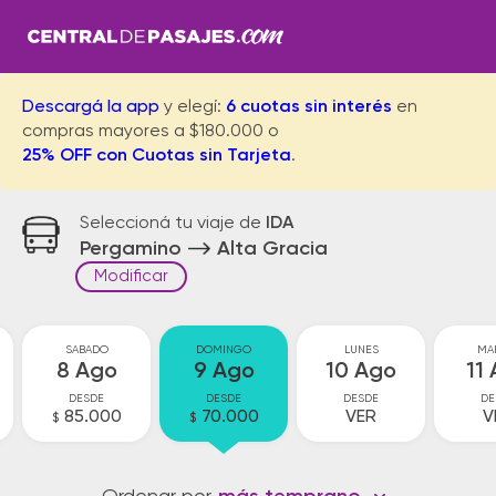
Descargá la app
y elegí:
6 cuotas sin interés
en
compras mayores a $180.000 o
25% OFF con Cuotas sin Tarjeta
.
Seleccioná tu viaje de
IDA
Pergamino
Alta Gracia
Modificar
SABADO
DOMINGO
LUNES
MA
8 Ago
9 Ago
10 Ago
11
DESDE
DESDE
DESDE
DE
85.000
70.000
VER
V
$
$