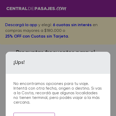
Descargá la app
y elegí:
6 cuotas sin interés
en
compras mayores a $180.000 o
25% OFF con Cuotas sin Tarjeta
.
Preguntas frecuentes para el
viaje desde Pergamino a
¡Ups!
Burzaco Los Pinos
No encontramos opciones para tu viaje.
Intentá con otra fecha, origen o destino. Si vas
¿Dónde quedan las
a la Costa, recordá que algunas localidades
no tienen terminal, pero podés viajar a la más
terminales de micro de
cercana.
Pergamino a Burzaco Los
Pinos?