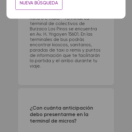
NUEVA BÚSQUEDA
La terminal de ómnibus de
Pergamino queda ubicada en
Ruta 8 e Italia - Terminal. La
terminal de colectivos de
Burzaco Los Pinos se encuentra
en Av. H. Yrigoyen 15601. En las
terminales de bus podrás
encontrar kioscos, sanitarios,
paradas de taxi o remis y puntos
de información que te facilitarán
la partida y el arribo durante tu
viaje.
¿Con cuánta anticipación
debo presentarme en la
terminal de micros?