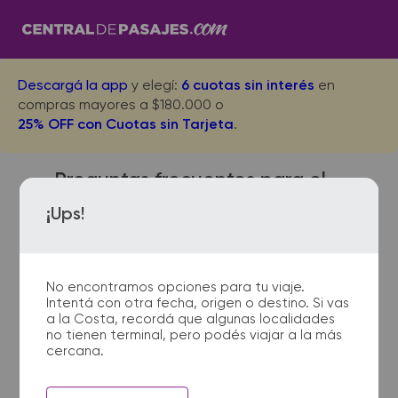
Descargá la app
y elegí:
6 cuotas sin interés
en
compras mayores a $180.000 o
25% OFF con Cuotas sin Tarjeta
.
Preguntas frecuentes para el
viaje desde Pergamino a
¡Ups!
Forres
No encontramos opciones para tu viaje.
Intentá con otra fecha, origen o destino. Si vas
¿Dónde quedan las
a la Costa, recordá que algunas localidades
no tienen terminal, pero podés viajar a la más
terminales de micro de
cercana.
Pergamino a Forres?