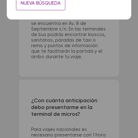
La terminal de ómnibus de
NUEVA BÚSQUEDA
Pergamino queda ubicada en
Ruta 8 e Italia - Terminal. La
terminal de colectivos de Forres
se encuentra en Av. 8 de
Septiembre s/n. En las terminales
de bus podrás encontrar kioscos,
sanitarios, paradas de taxi o
remis y puntos de información
que te facilitarán la partida y el
arribo durante tu viaje.
¿Con cuánta anticipación
debo presentarme en la
terminal de micros?
Para viajes nacionales es
necesario presentarse con 1 hora