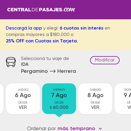
Descargá la app
y elegí:
6 cuotas sin interés
en
compras mayores a $180.000 o
25% OFF con Cuotas sin Tarjeta
.
Seleccioná tu viaje de
Modificar
IDA
Pergamino
Herrera
JUEVES
VIERNES
SABADO
DOM
6 Ago
7 Ago
8 Ago
9 
DESDE
DESDE
DESDE
DE
VER
60.000
VER
V
$
Ordenar por
más temprano