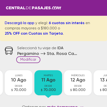
Descargá la app
y elegí:
6 cuotas sin interés
en
compras mayores a $180.000 o
25% OFF con Cuotas sin Tarjeta
.
Seleccioná tu viaje de
IDA
Pergamino
Sta. Rosa Calamuchita
Modificar
LUNES
MARTES
MIÉRCOLES
JU
10 Ago
11 Ago
12 Ago
13
DESDE
DESDE
DESDE
DE
70.000
70.000
80.000
80
$
$
$
$