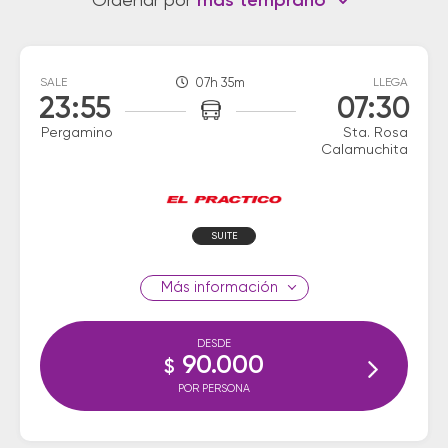
Ordenar por
más temprano
SALE
07h 35m
LLEGA
23:55
07:30
Pergamino
Sta. Rosa
Calamuchita
SUITE
información
DESDE
90.000
$
POR PERSONA