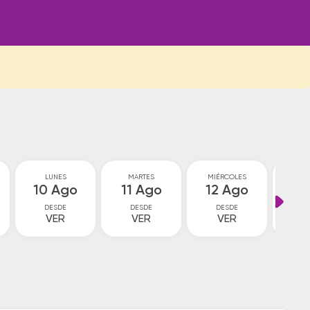
LUNES
MARTES
MIÉRCOLES
JU
10 Ago
11 Ago
12 Ago
13
DESDE
DESDE
DESDE
D
VER
VER
VER
V