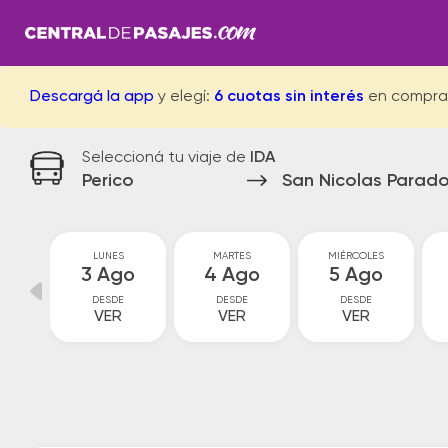
Descargá la app
y elegí:
6 cuotas sin interés
en compra
Seleccioná tu viaje de
IDA
Perico
San Nicolas Parado
GO
LUNES
MARTES
MIÉRCOLES
go
3 Ago
4 Ago
5 Ago
DESDE
DESDE
DESDE
VER
VER
VER