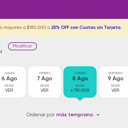
s mayores a $180.000 o
25% OFF con Cuotas sin Tarjeta
.
Modificar
r
JUEVES
VIERNES
SABADO
DOMINGO
6 Ago
7 Ago
8 Ago
9 Ago
DESDE
DESDE
DESDE
DESDE
VER
VER
110.000
VER
$
Ordenar por
más temprano