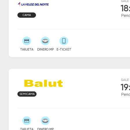
SALE
18
CAMA
Peri
TARJETA
DINERO MP
E-TICKET
SALE
19
SEMICAMA
Peri
TARJETA
DINERO MP