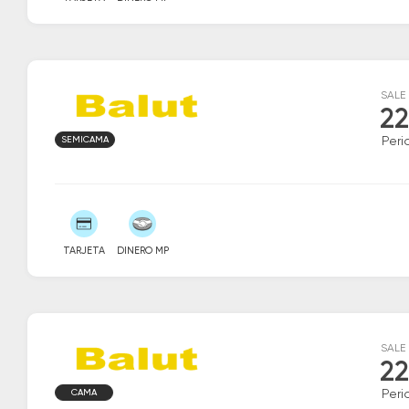
SALE
22
SEMICAMA
Peri
TARJETA
DINERO MP
SALE
22
CAMA
Peri