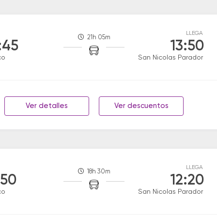
LLEGA
21h 05m
:45
13:50
co
San Nicolas Parador
Ver detalles
Ver descuentos
LLEGA
18h 30m
:50
12:20
co
San Nicolas Parador