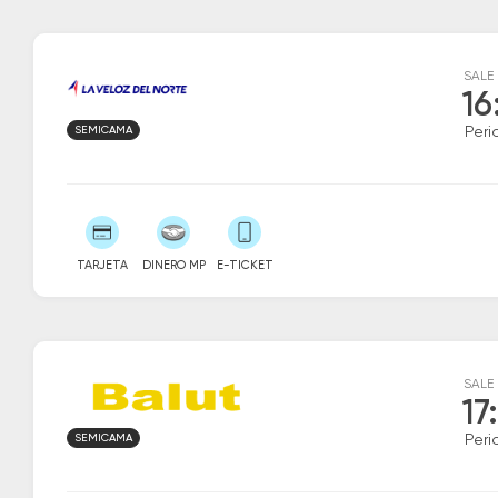
SALE
16
SEMICAMA
Peri
TARJETA
DINERO MP
E-TICKET
SALE
17
SEMICAMA
Peri