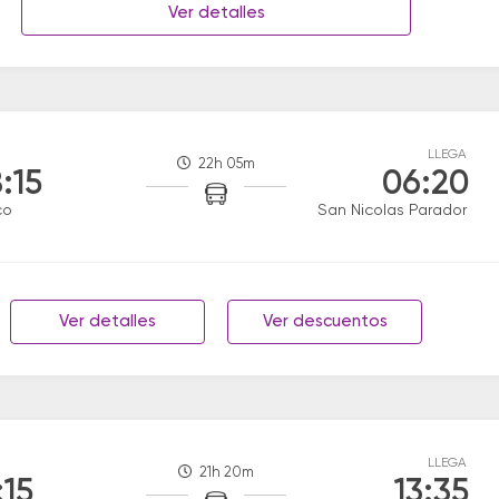
Ver detalles
LLEGA
22h 05m
:15
06:20
co
San Nicolas Parador
Ver detalles
Ver descuentos
LLEGA
21h 20m
:15
13:35