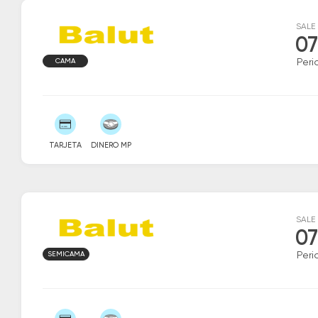
SALE
07
CAMA
Peri
TARJETA
DINERO MP
SALE
07
SEMICAMA
Peri