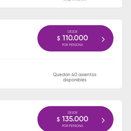
DESDE
110.000
$
POR PERSONA
Quedan 40 asientos
disponibles
DESDE
135.000
$
POR PERSONA