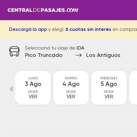
Descargá la app
y elegí:
6 cuotas sin interés
en compra
Seleccioná tu viaje de
IDA
Pico Truncado
Los Antiguos
GO
LUNES
MARTES
MIÉRCOLES
go
3 Ago
4 Ago
5 Ago
DESDE
DESDE
DESDE
VER
VER
VER