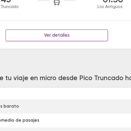
:45
01:30
 Truncado
Los Antiguos
Ver detalles
e tu viaje en micro desde Pico Truncado h
s barato
omedio de pasajes