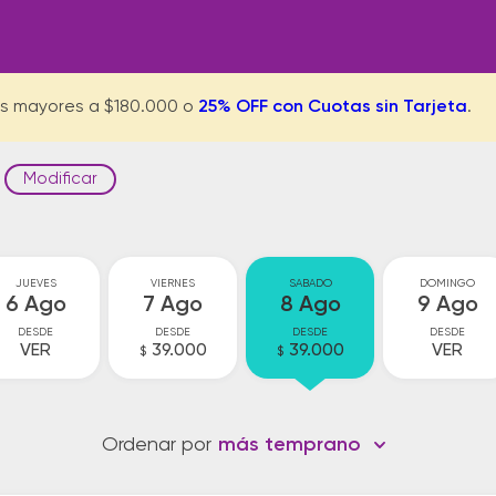
s mayores a $180.000 o
25% OFF con Cuotas sin Tarjeta
.
Modificar
JUEVES
VIERNES
SABADO
DOMINGO
6 Ago
7 Ago
8 Ago
9 Ago
DESDE
DESDE
DESDE
DESDE
VER
39.000
39.000
VER
$
$
Ordenar por
más temprano