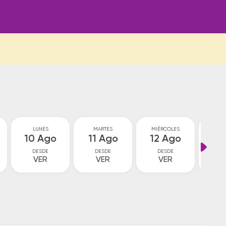
LUNES
MARTES
MIÉRCOLES
JU
10 Ago
11 Ago
12 Ago
13
DESDE
DESDE
DESDE
D
VER
VER
VER
V