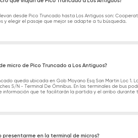
cro que viajan de Pico Truncado a Los Antiguos?
llevan desde Pico Truncado hasta Los Antiguos son: Cooper
es y elegir el pasaje que mejor se adapte a tu búsqueda.
de micro de Pico Truncado a Los Antiguos?
uncado queda ubicada en Gob Moyano Esq San Martin Loc 1. La
hes S/N - Terminal De Ómnibus. En las terminales de bus podr
información que te facilitarán la partida y el arribo durante t
 presentarme en la terminal de micros?