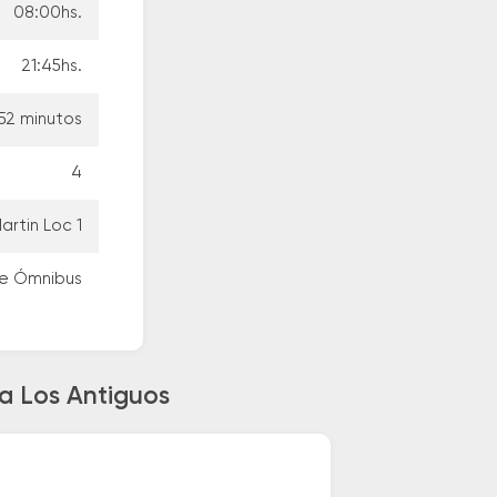
08:00hs.
21:45hs.
 52 minutos
4
rtin Loc 1
De Ómnibus
a Los Antiguos