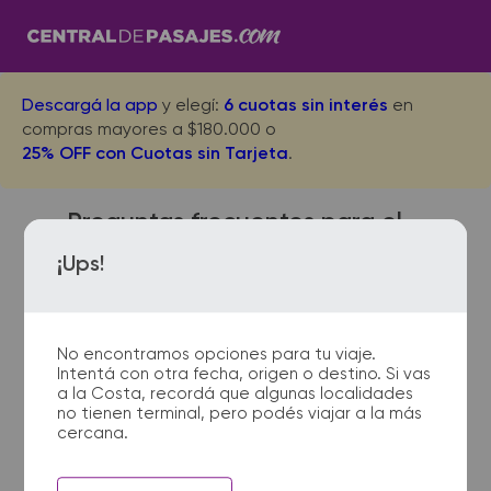
Descargá la app
y elegí:
6 cuotas sin interés
en
compras mayores a $180.000 o
25% OFF con Cuotas sin Tarjeta
.
Preguntas frecuentes para el
viaje desde Pigue a Bolivar
¡Ups!
No encontramos opciones para tu viaje.
¿Dónde quedan las
Intentá con otra fecha, origen o destino. Si vas
terminales de micro de Pigue
a la Costa, recordá que algunas localidades
a Bolivar?
no tienen terminal, pero podés viajar a la más
cercana.
La terminal de ómnibus de Pigue
queda ubicada en Terminal -