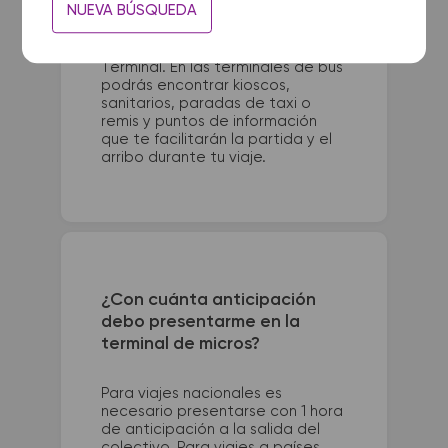
NUEVA BÚSQUEDA
Avellaneda 401. La terminal de
colectivos de Bolivar se
encuentra en Fabres García 750 -
Terminal. En las terminales de bus
podrás encontrar kioscos,
sanitarios, paradas de taxi o
remis y puntos de información
que te facilitarán la partida y el
arribo durante tu viaje.
¿Con cuánta anticipación
debo presentarme en la
terminal de micros?
Para viajes nacionales es
necesario presentarse con 1 hora
de anticipación a la salida del
colectivo. Para viajes a países