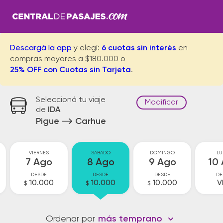
Descargá la app
y elegí:
6 cuotas sin interés
en
compras mayores a $180.000 o
25% OFF con Cuotas sin Tarjeta
.
Seleccioná tu viaje
Modificar
de
IDA
Pigue
Carhue
VIERNES
SABADO
DOMINGO
LU
7 Ago
8 Ago
9 Ago
10
DESDE
DESDE
DESDE
DE
10.000
10.000
10.000
V
$
$
$
Ordenar por
más temprano