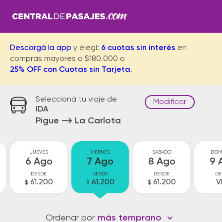
Descargá la app
y elegí:
6 cuotas sin interés
en
compras mayores a $180.000 o
25% OFF con Cuotas sin Tarjeta
.
Seleccioná tu viaje de
Modificar
IDA
Pigue
La Carlota
JUEVES
VIERNES
SABADO
DOM
6 Ago
7 Ago
8 Ago
9 
DESDE
DESDE
DESDE
DE
61.200
61.200
61.200
V
$
$
$
Ordenar por
más temprano