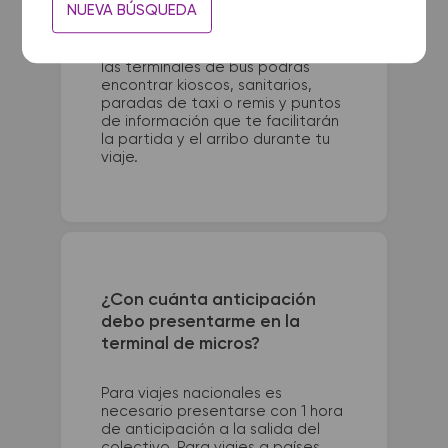
NUEVA BÚSQUEDA
Avellaneda 401. La terminal de
colectivos de Necochea se
encuentra en Ruta 86 y Av. 58. En
las terminales de bus podrás
encontrar kioscos, sanitarios,
paradas de taxi o remis y puntos
de información que te facilitarán
la partida y el arribo durante tu
viaje.
¿Con cuánta anticipación
debo presentarme en la
terminal de micros?
Para viajes nacionales es
necesario presentarse con 1 hora
de anticipación a la salida del
colectivo. Para viajes a países