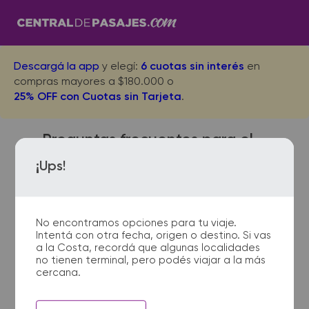
Descargá la app
y elegí:
6 cuotas sin interés
en
compras mayores a $180.000 o
25% OFF con Cuotas sin Tarjeta
.
Preguntas frecuentes para el
viaje desde Pigue a Necochea
¡Ups!
No encontramos opciones para tu viaje.
¿Dónde quedan las
Intentá con otra fecha, origen o destino. Si vas
terminales de micro de Pigue
a la Costa, recordá que algunas localidades
a Necochea?
no tienen terminal, pero podés viajar a la más
cercana.
La terminal de ómnibus de Pigue
queda ubicada en Terminal -