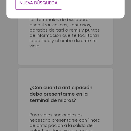
NUEVA BÚSQUEDA
Avellaneda 401. La terminal de
colectivos de Rosario se
encuentra en Cafferata 702. En
las terminales de bus podrás
encontrar kioscos, sanitarios,
paradas de taxi o remis y puntos
de información que te facilitarán
la partida y el arribo durante tu
viaje.
¿Con cuánta anticipación
debo presentarme en la
terminal de micros?
Para viajes nacionales es
necesario presentarse con 1 hora
de anticipación a la salida del
colectivo. Para viajes a países