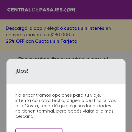
Descargá la app
y elegí:
6 cuotas sin interés
en
compras mayores a $180.000 o
25% OFF con Cuotas sin Tarjeta
.
Preguntas frecuentes para el
viaje desde Pigue a Rosario
¡Ups!
No encontramos opciones para tu viaje.
¿Dónde quedan las
Intentá con otra fecha, origen o destino. Si vas
terminales de micro de Pigue
a la Costa, recordá que algunas localidades
a Rosario?
no tienen terminal, pero podés viajar a la más
cercana.
La terminal de ómnibus de Pigue
queda ubicada en Terminal -