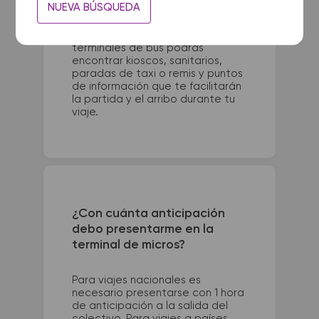
NUEVA BÚSQUEDA
Mayo e/ 10 y 12. La terminal de
colectivos de La Plata se
encuentra en Calle 4 y 41. En las
terminales de bus podrás
encontrar kioscos, sanitarios,
paradas de taxi o remis y puntos
de información que te facilitarán
la partida y el arribo durante tu
viaje.
¿Con cuánta anticipación
debo presentarme en la
terminal de micros?
Para viajes nacionales es
necesario presentarse con 1 hora
de anticipación a la salida del
colectivo. Para viajes a países