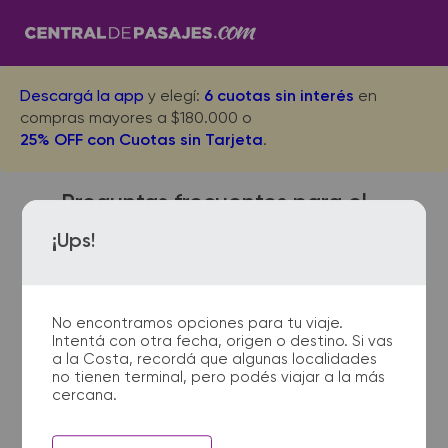
Descargá la app
y elegí:
6 cuotas sin interés
en
compras mayores a $180.000 o
25% OFF con Cuotas sin Tarjeta
.
Preguntas frecuentes para el
viaje desde Pila a La Plata
¡Ups!
No encontramos opciones para tu viaje.
¿Dónde quedan las
Intentá con otra fecha, origen o destino. Si vas
terminales de micro de Pila a
a la Costa, recordá que algunas localidades
La Plata?
no tienen terminal, pero podés viajar a la más
cercana.
La terminal de ómnibus de Pila
queda ubicada en Av. 25 de