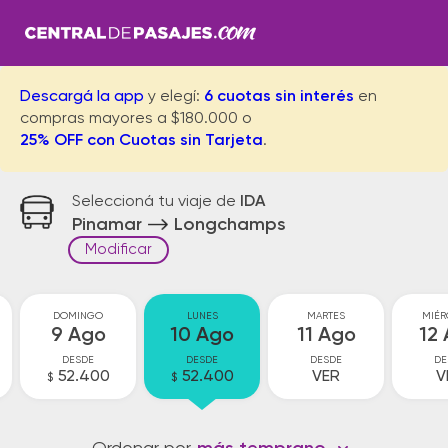
Descargá la app
y elegí:
6 cuotas sin interés
en
compras mayores a $180.000 o
25% OFF con Cuotas sin Tarjeta
.
Seleccioná tu viaje de
IDA
Pinamar
Longchamps
Modificar
DOMINGO
LUNES
MARTES
MIÉR
9 Ago
10 Ago
11 Ago
12
DESDE
DESDE
DESDE
DE
52.400
52.400
VER
V
$
$