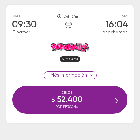
SALE
06h 34m
LLEGA
09:30
16:04
Pinamar
Longchamps
SEMICAMA
información
DESDE
52.400
$
POR PERSONA