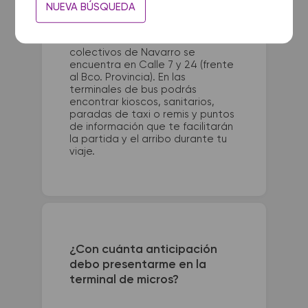
La terminal de ómnibus de
NUEVA BÚSQUEDA
Pinamar queda ubicada en
Terminal - Av. Bunge e
Intermédanos. La terminal de
colectivos de Navarro se
encuentra en Calle 7 y 24 (frente
al Bco. Provincia). En las
terminales de bus podrás
encontrar kioscos, sanitarios,
paradas de taxi o remis y puntos
de información que te facilitarán
la partida y el arribo durante tu
viaje.
¿Con cuánta anticipación
debo presentarme en la
terminal de micros?