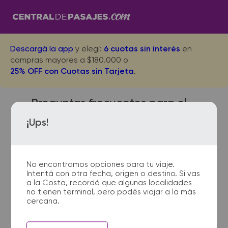
Descargá la app
y elegí:
6 cuotas sin interés
en
compras mayores a $180.000 o
25% OFF con Cuotas sin Tarjeta
.
Preguntas frecuentes para el
viaje desde Pinamar a
¡Ups!
Navarro
No encontramos opciones para tu viaje.
Intentá con otra fecha, origen o destino. Si vas
¿Dónde quedan las
a la Costa, recordá que algunas localidades
no tienen terminal, pero podés viajar a la más
terminales de micro de
cercana.
Pinamar a Navarro?