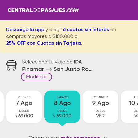
Descargá la app
y elegí:
6 cuotas sin interés
en
compras mayores a $180.000 o
25% OFF con Cuotas sin Tarjeta
.
Seleccioná tu viaje de
IDA
Pinamar
San Justo Rotonda
Modificar
VIERNES
SABADO
DOMINGO
LU
7 Ago
8 Ago
9 Ago
10
DESDE
DESDE
DESDE
DE
69.000
69.000
VER
V
$
$