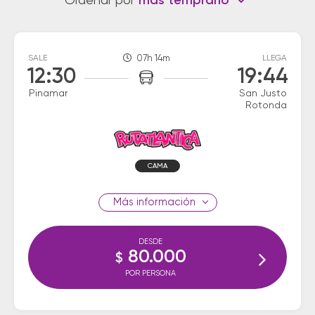
Ordenar por
más temprano
SALE
07h 14m
LLEGA
12:30
19:44
Pinamar
San Justo
Rotonda
CAMA
información
DESDE
80.000
$
POR PERSONA