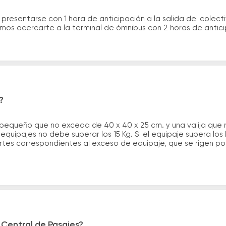
 presentarse con 1 hora de anticipación a la salida del colecti
rimos acercarte a la terminal de ómnibus con 2 horas de antic
?
 pequeño que no exceda de 40 x 40 x 25 cm. y una valija que
quipajes no debe superar los 15 Kg. Si el equipaje supera los
tes correspondientes al exceso de equipaje, que se rigen por 
 Central de Pasajes?