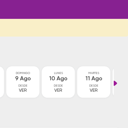
DOMINGO
LUNES
MARTES
MIÉ
9 Ago
10 Ago
11 Ago
12
DESDE
DESDE
DESDE
D
VER
VER
VER
V