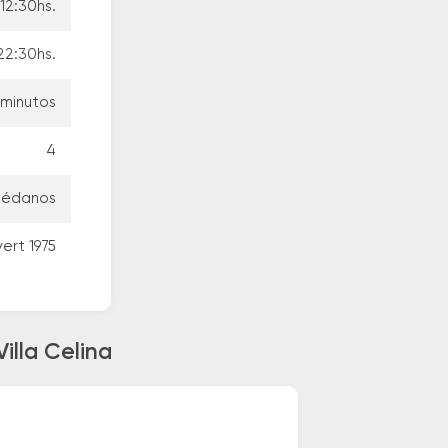
12:30hs.
22:30hs.
 minutos
4
rmédanos
ert 1975
illa Celina