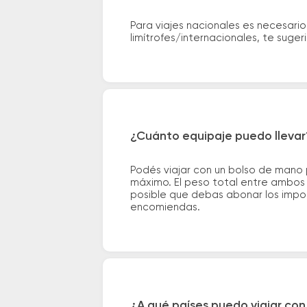
Para viajes nacionales es necesario
limítrofes/internacionales, te suge
¿Cuánto equipaje puedo llevar
Podés viajar con un bolso de mano
máximo. El peso total entre ambos e
posible que debas abonar los impor
encomiendas.
¿A qué países puedo viajar con