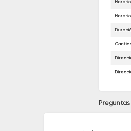
Horario
Horario
Duració
Cantida
Direcci
Direcci
Preguntas 