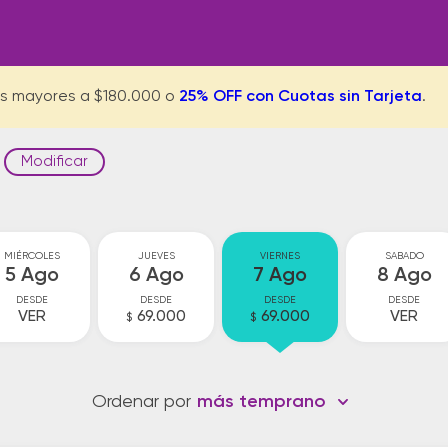
s mayores a $180.000 o
25% OFF con Cuotas sin Tarjeta
.
Modificar
MIÉRCOLES
JUEVES
VIERNES
SABADO
5 Ago
6 Ago
7 Ago
8 Ago
DESDE
DESDE
DESDE
DESDE
VER
69.000
69.000
VER
$
$
Ordenar por
más temprano