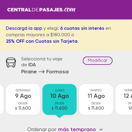
Descargá la app
y elegí:
6 cuotas sin interés
en
compras mayores a $180.000 o
25% OFF con Cuotas sin Tarjeta
.
Seleccioná tu viaje
Modificar
de
IDA
Pirane
Formosa
DOMINGO
LUNES
MARTES
MIÉR
9 Ago
10 Ago
11 Ago
12
DESDE
DESDE
DESDE
DE
11.600
11.600
11.600
V
$
$
$
Ordenar por
más temprano