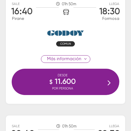
SALE
01h 50m
LLEGA
16:40
18:30
Pirane
Formosa
COMUN
información
DESDE
11.600
$
POR PERSONA
SALE
01h 50m
LLEGA