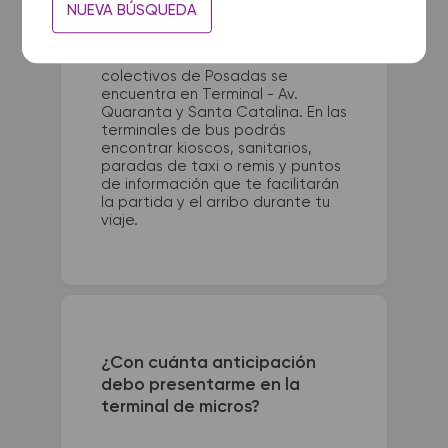
La terminal de ómnibus de Porto
NUEVA BÚSQUEDA
Alegre queda ubicada en Largo
Vespasiano J. Veppo 70 – Centro
Histórico. La terminal de
colectivos de Posadas se
encuentra en Terminal - Av.
Quaranta y Santa Catalina. En las
terminales de bus podrás
encontrar kioscos, sanitarios,
paradas de taxi o remis y puntos
de información que te facilitarán
la partida y el arribo durante tu
viaje.
¿Con cuánta anticipación
debo presentarme en la
terminal de micros?