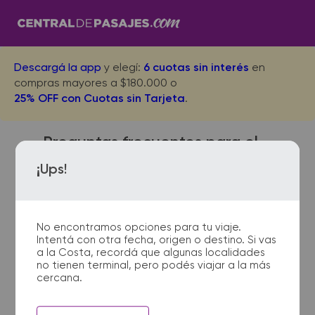
Descargá la app
y elegí:
6 cuotas sin interés
en
compras mayores a $180.000 o
25% OFF con Cuotas sin Tarjeta
.
Preguntas frecuentes para el
viaje desde Porto Alegre a
¡Ups!
Posadas
No encontramos opciones para tu viaje.
Intentá con otra fecha, origen o destino. Si vas
¿Dónde quedan las
a la Costa, recordá que algunas localidades
no tienen terminal, pero podés viajar a la más
terminales de micro de Porto
cercana.
Alegre a Posadas?