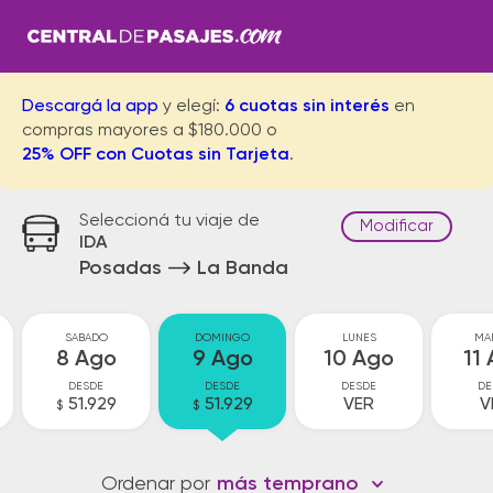
Descargá la app
y elegí:
6 cuotas sin interés
en
compras mayores a $180.000 o
25% OFF con Cuotas sin Tarjeta
.
Seleccioná tu viaje de
Modificar
IDA
Posadas
La Banda
SABADO
DOMINGO
LUNES
MA
8 Ago
9 Ago
10 Ago
11
DESDE
DESDE
DESDE
DE
51.929
51.929
VER
V
$
$
Ordenar por
más temprano