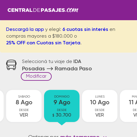
Descargá la app
y elegí:
6 cuotas sin interés
en
compras mayores a $180.000 o
25% OFF con Cuotas sin Tarjeta
.
Seleccioná tu viaje de
IDA
Posadas
Ramada Paso
Modificar
SABADO
DOMINGO
LUNES
MA
8 Ago
9 Ago
10 Ago
11
DESDE
DESDE
DESDE
DE
VER
30.700
VER
V
$