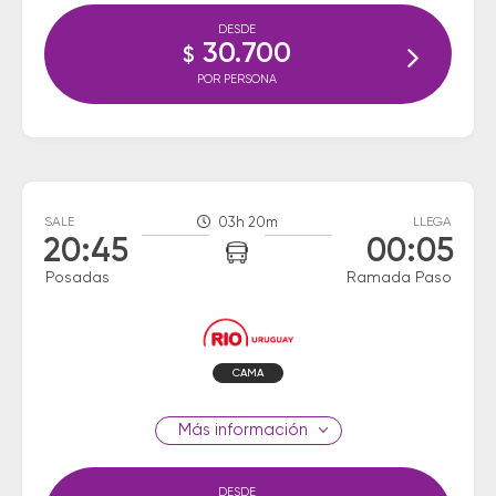
DESDE
30.700
$
POR PERSONA
SALE
03h 20m
LLEGA
20:45
00:05
Posadas
Ramada Paso
CAMA
información
DESDE