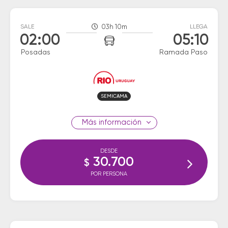
SALE
03h 10m
LLEGA
02:00
05:10
Posadas
Ramada Paso
SEMICAMA
información
DESDE
30.700
$
POR PERSONA