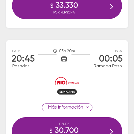
33.330
$
POR PERSONA
SALE
03h 20m
LLEGA
20:45
00:05
Posadas
Ramada Paso
SEMICAMA
información
DESDE
30.700
$