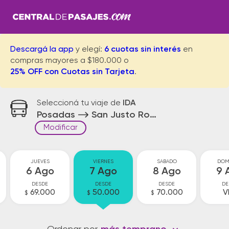
Descargá la app
y elegí:
6 cuotas sin interés
en
compras mayores a $180.000 o
25% OFF con Cuotas sin Tarjeta
.
Seleccioná tu viaje de
IDA
Posadas
San Justo Rotonda
Modificar
JUEVES
VIERNES
SABADO
DOM
6 Ago
7 Ago
8 Ago
9 
DESDE
DESDE
DESDE
DE
69.000
50.000
70.000
V
$
$
$