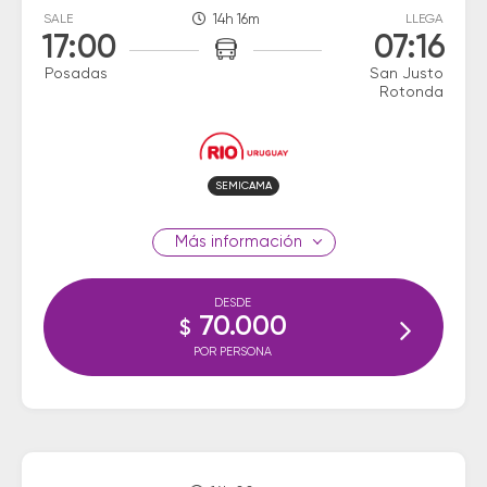
SALE
14h 16m
LLEGA
17:00
07:16
Posadas
San Justo
Rotonda
SEMICAMA
información
DESDE
70.000
$
POR PERSONA