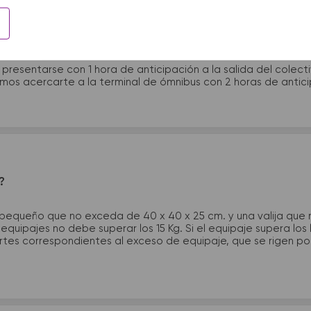
 presentarme en la terminal de micros?
 presentarse con 1 hora de anticipación a la salida del colecti
rimos acercarte a la terminal de ómnibus con 2 horas de antic
?
 pequeño que no exceda de 40 x 40 x 25 cm. y una valija que
quipajes no debe superar los 15 Kg. Si el equipaje supera los
tes correspondientes al exceso de equipaje, que se rigen por 