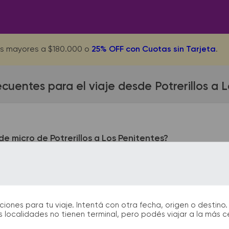
s mayores a $180.000 o
25% OFF con Cuotas sin Tarjeta
.
cuentes para el viaje desde Potrerillos a 
e micro de Potrerillos a Los Penitentes?
los queda ubicada en Proveeduría - Av. Los Condores S/N. La t
 HERAS - MZA. En las terminales de bus podrás encontrar kiosc
 facilitarán la partida y el arribo durante tu viaje.
nes para tu viaje. Intentá con otra fecha, origen o destino. 
 localidades no tienen terminal, pero podés viajar a la más 