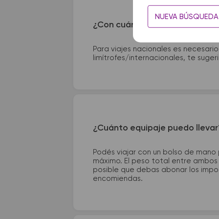
NUEVA BÚSQUEDA
¿Con cuánta anticipación debo
Para viajes nacionales es necesario
limítrofes/internacionales, te suge
¿Cuánto equipaje puedo llevar
Podés viajar con un bolso de mano
máximo. El peso total entre ambos e
posible que debas abonar los impor
encomiendas.