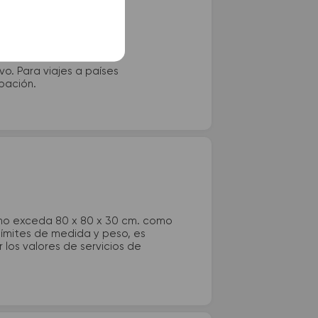
vo. Para viajes a países
ipación.
 no exceda 80 x 80 x 30 cm. como
 límites de medida y peso, es
los valores de servicios de