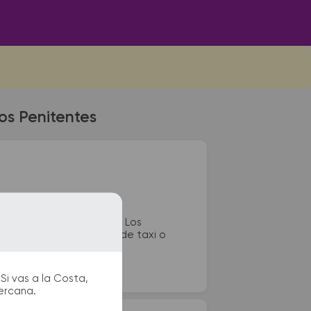
Los Penitentes
erminal de colectivos de Los
os, sanitarios, paradas de taxi o
Si vas a la Costa,
cercana.