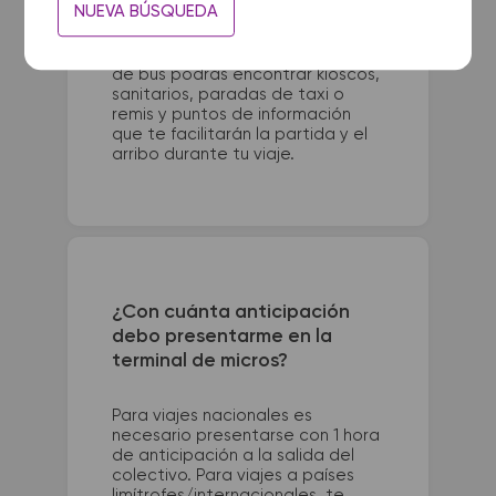
NUEVA BÚSQUEDA
Julio. La terminal de colectivos
de Guatrache se encuentra en
Rivadavia 243. En las terminales
de bus podrás encontrar kioscos,
sanitarios, paradas de taxi o
remis y puntos de información
que te facilitarán la partida y el
arribo durante tu viaje.
¿Con cuánta anticipación
debo presentarme en la
terminal de micros?
Para viajes nacionales es
necesario presentarse con 1 hora
de anticipación a la salida del
colectivo. Para viajes a países
limítrofes/internacionales, te