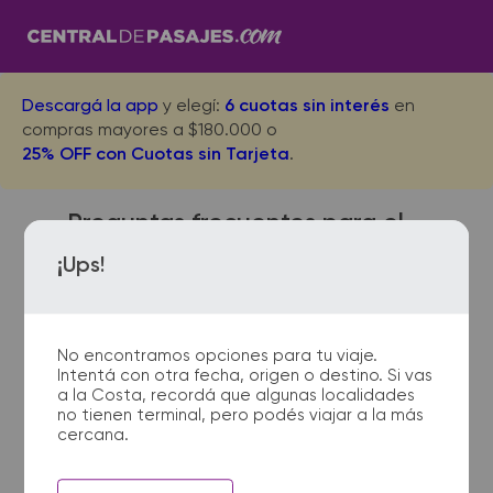
Descargá la app
y elegí:
6 cuotas sin interés
en
compras mayores a $180.000 o
25% OFF con Cuotas sin Tarjeta
.
Preguntas frecuentes para el
viaje desde Puan a Guatrache
¡Ups!
No encontramos opciones para tu viaje.
¿Dónde quedan las
Intentá con otra fecha, origen o destino. Si vas
terminales de micro de Puan
a la Costa, recordá que algunas localidades
a Guatrache?
no tienen terminal, pero podés viajar a la más
cercana.
La terminal de ómnibus de Puan
queda ubicada en Alem y 9 de