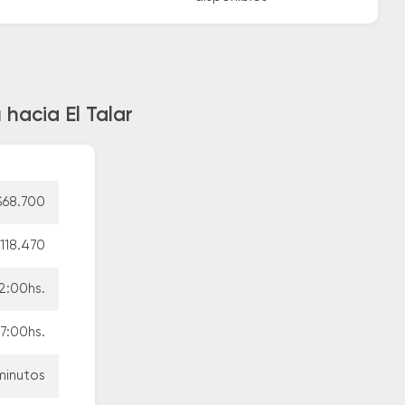
hacia El Talar
$68.700
118.470
2:00hs.
17:00hs.
minutos