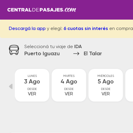
Descargá la app
y elegí:
6 cuotas sin interés
en compra
Seleccioná tu viaje de
IDA
Puerto Iguazu
El Talar
GO
LUNES
MARTES
MIÉRCOLES
go
3 Ago
4 Ago
5 Ago
DESDE
DESDE
DESDE
VER
VER
VER