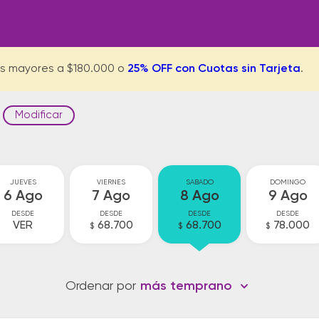
s mayores a $180.000 o
25% OFF con Cuotas sin Tarjeta
.
Modificar
JUEVES
VIERNES
SABADO
DOMINGO
6 Ago
7 Ago
8 Ago
9 Ago
DESDE
DESDE
DESDE
DESDE
VER
68.700
68.700
78.000
$
$
$
Ordenar por
más temprano