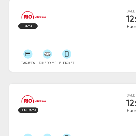
SALE
12
CAMA
Puer
TARJETA
DINERO MP
E-TICKET
SALE
12
SEMICAMA
Puer