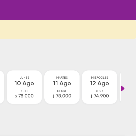
LUNES
MARTES
MIÉRCOLES
JU
10 Ago
11 Ago
12 Ago
13
DESDE
DESDE
DESDE
D
78.000
78.000
74.900
8
$
$
$
$