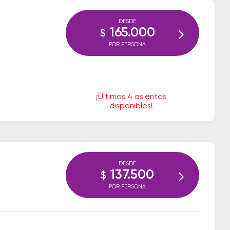
DESDE
165.000
$
POR PERSONA
¡Últimos 4 asientos
disponibles!
DESDE
137.500
$
POR PERSONA