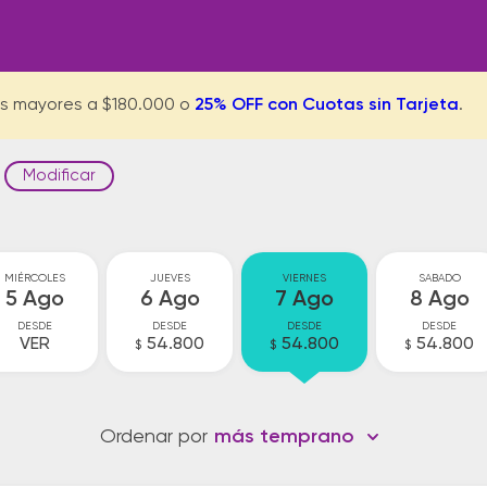
s mayores a $180.000 o
25% OFF con Cuotas sin Tarjeta
.
Modificar
MIÉRCOLES
JUEVES
VIERNES
SABADO
5 Ago
6 Ago
7 Ago
8 Ago
DESDE
DESDE
DESDE
DESDE
VER
54.800
54.800
54.800
$
$
$
Ordenar por
más temprano