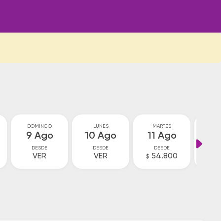
DOMINGO
LUNES
MARTES
MIÉ
9 Ago
10 Ago
11 Ago
12
DESDE
DESDE
DESDE
D
VER
VER
54.800
5
$
$