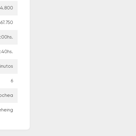
54.800
$67.750
:00hs.
:40hs.
inutos
6
cochea
eheing