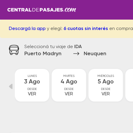
Descargá la app
y elegí:
6 cuotas sin interés
en compra
Seleccioná tu viaje de
IDA
Puerto Madryn
Neuquen
GO
LUNES
MARTES
MIÉRCOLES
go
3 Ago
4 Ago
5 Ago
DESDE
DESDE
DESDE
VER
VER
VER