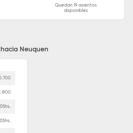
Quedan 19 asientos
disponibles
n hacia Neuquen
0.700
2.800
05hs.
05hs.