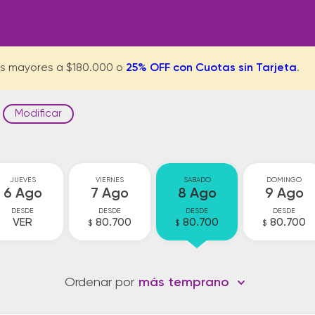
s mayores a $180.000 o
25% OFF con Cuotas sin Tarjeta
.
Modificar
JUEVES
VIERNES
SABADO
DOMINGO
6 Ago
7 Ago
8 Ago
9 Ago
DESDE
DESDE
DESDE
DESDE
VER
80.700
80.700
80.700
$
$
$
Ordenar por
más temprano