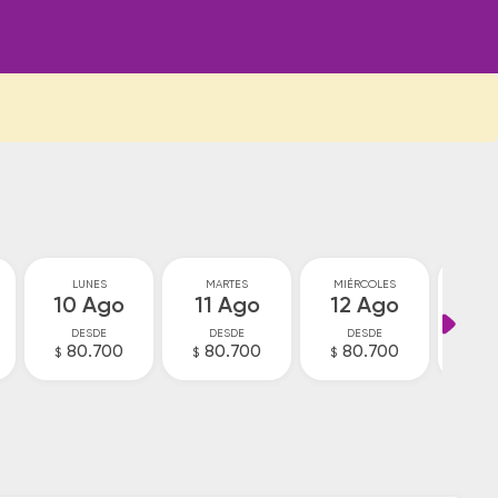
LUNES
MARTES
MIÉRCOLES
JU
10 Ago
11 Ago
12 Ago
13
DESDE
DESDE
DESDE
D
80.700
80.700
80.700
8
$
$
$
$