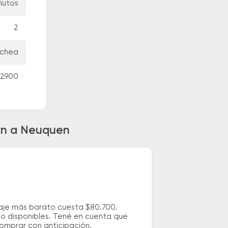
nutos
2
ochea
 2900
ryn a Neuquen
saje más barato cuesta $80.700.
io disponibles. Tené en cuenta que
comprar con anticipación.