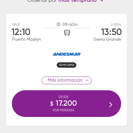
Ordenar por
más temprano
SALE
01h 40m
LLEGA
12:10
13:50
Puerto Madryn
Sierra Grande
SEMICAMA
información
DESDE
17.200
$
POR PERSONA