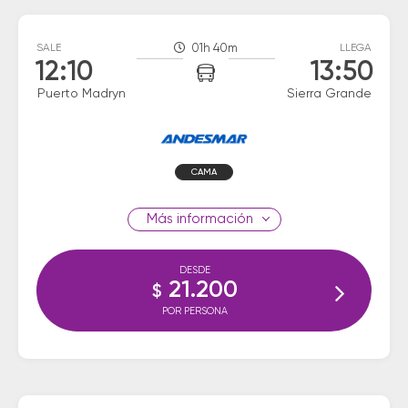
SALE
01h 40m
LLEGA
12:10
13:50
Puerto Madryn
Sierra Grande
CAMA
información
DESDE
21.200
$
POR PERSONA