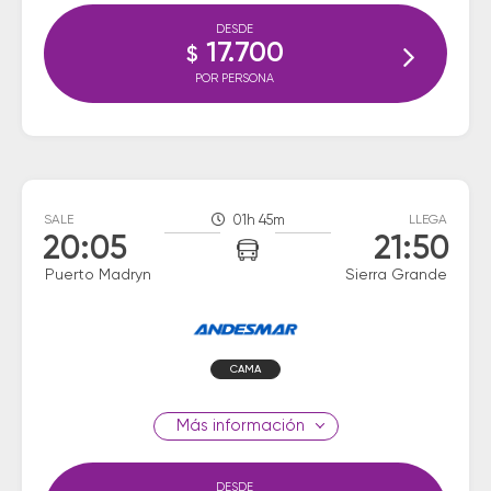
DESDE
17.700
$
POR PERSONA
SALE
01h 45m
LLEGA
20:05
21:50
Puerto Madryn
Sierra Grande
CAMA
información
DESDE