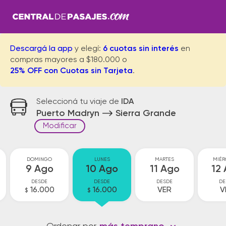
Descargá la app
y elegí:
6 cuotas sin interés
en
compras mayores a $180.000 o
25% OFF con Cuotas sin Tarjeta
.
Seleccioná tu viaje de
IDA
Puerto Madryn
Sierra Grande
Modificar
DOMINGO
LUNES
MARTES
MIÉR
9 Ago
10 Ago
11 Ago
12
DESDE
DESDE
DESDE
DE
16.000
16.000
VER
V
$
$