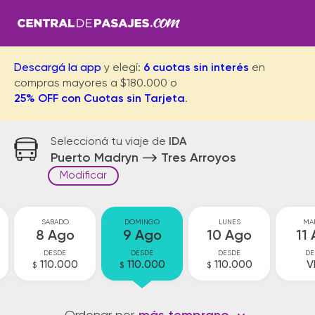
Descargá la app
y elegí:
6 cuotas sin interés
en
compras mayores a $180.000 o
25% OFF con Cuotas sin Tarjeta
.
Seleccioná tu viaje de
IDA
Puerto Madryn
Tres Arroyos
Modificar
SABADO
DOMINGO
LUNES
MA
8 Ago
9 Ago
10 Ago
11
DESDE
DESDE
DESDE
DE
110.000
110.000
110.000
V
$
$
$