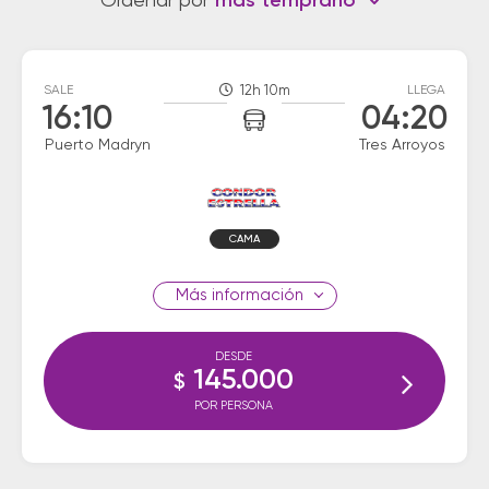
Ordenar por
más temprano
SALE
12h 10m
LLEGA
16:10
04:20
Puerto Madryn
Tres Arroyos
CAMA
información
DESDE
145.000
$
POR PERSONA