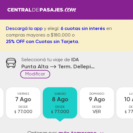
Descargá la app
y elegí:
6 cuotas sin interés
en
compras mayores a $180.000 o
25% OFF con Cuotas sin Tarjeta
.
Seleccioná tu viaje de
IDA
Punta Alta
Term. Dellepiane Bs.As.
Modificar
VIERNES
SABADO
DOMINGO
LU
7 Ago
8 Ago
9 Ago
10
DESDE
DESDE
DESDE
DE
77.000
77.000
VER
77
$
$
$