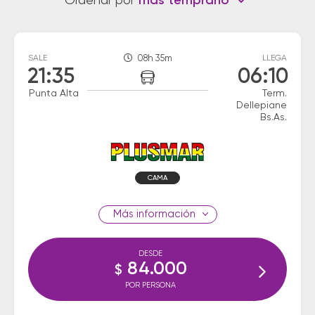
Ordenar por
más temprano
SALE
08h 35m
LLEGA
21:35
06:10
Punta Alta
Term.
Dellepiane
Bs.As.
CAMA
información
DESDE
84.000
$
POR PERSONA