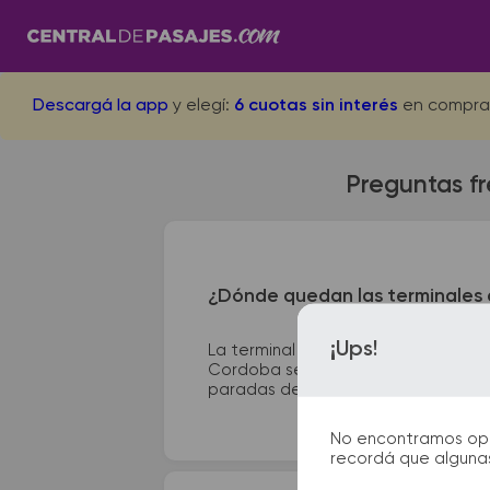
Descargá la app
y elegí:
6 cuotas sin interés
en compra
Preguntas fr
¿Dónde quedan las terminales 
¡Ups!
La terminal de ómnibus de Punta de
Cordoba se encuentra en Terminal -
paradas de taxi o remis y puntos de 
No encontramos opcio
recordá que algunas