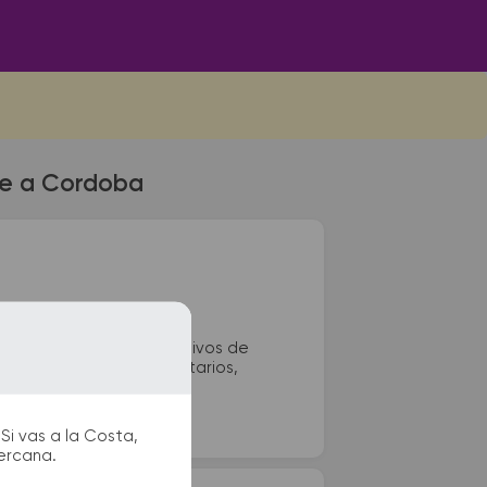
ste a Cordoba
ra. La terminal de colectivos de
encontrar kioscos, sanitarios,
u viaje.
Si vas a la Costa,
cercana.