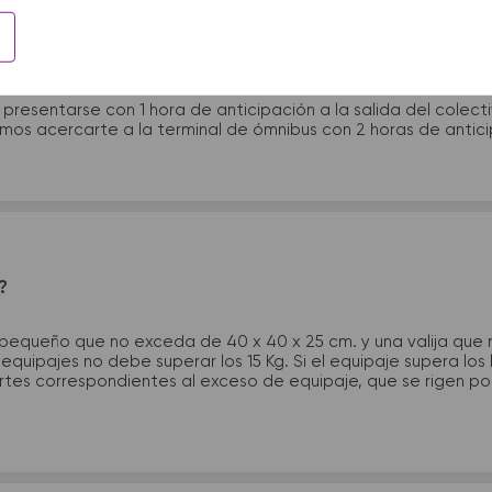
 presentarme en la terminal de micros?
 presentarse con 1 hora de anticipación a la salida del colecti
rimos acercarte a la terminal de ómnibus con 2 horas de antic
?
 pequeño que no exceda de 40 x 40 x 25 cm. y una valija que
quipajes no debe superar los 15 Kg. Si el equipaje supera los
tes correspondientes al exceso de equipaje, que se rigen por 