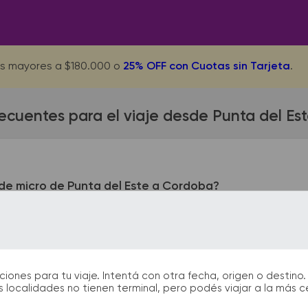
s mayores a $180.000 o
25% OFF con Cuotas sin Tarjeta
.
ecuentes para el viaje desde Punta del E
de micro de Punta del Este a Cordoba?
l Este queda ubicada en Terminal - Bvar. Artigas y La Angostu
 Bv. Juan Domingo Perón 380. En las terminales de bus podrás 
información que te facilitarán la partida y el arribo durante t
nes para tu viaje. Intentá con otra fecha, origen o destino. 
 localidades no tienen terminal, pero podés viajar a la más 