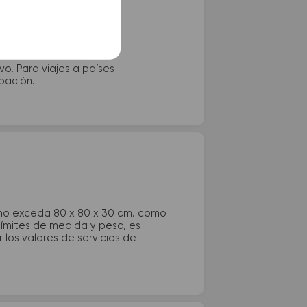
vo. Para viajes a países
ipación.
 no exceda 80 x 80 x 30 cm. como
 límites de medida y peso, es
los valores de servicios de