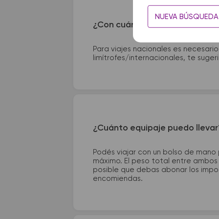
NUEVA BÚSQUEDA
¿Con cuánta anticipación debo
Para viajes nacionales es necesario
limítrofes/internacionales, te suge
¿Cuánto equipaje puedo llevar
Podés viajar con un bolso de mano
máximo. El peso total entre ambos e
posible que debas abonar los impor
encomiendas.