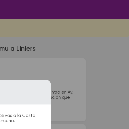
u a Liniers
vos de Liniers se encuentra en Av.
 remis y puntos de información que
Si vas a la Costa,
cercana.