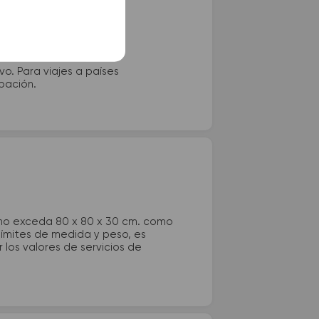
vo. Para viajes a países
ipación.
 no exceda 80 x 80 x 30 cm. como
 límites de medida y peso, es
los valores de servicios de