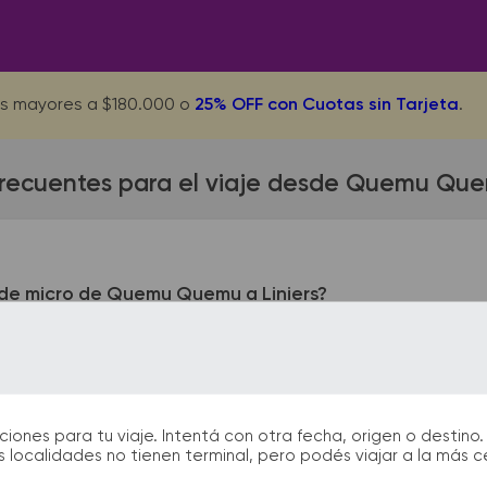
s mayores a $180.000 o
25% OFF con Cuotas sin Tarjeta
.
frecuentes para el viaje desde Quemu Quem
de micro de Quemu Quemu a Liniers?
emu queda ubicada en Mitre y Moreno. La terminal de colecti
de bus podrás encontrar kioscos, sanitarios, paradas de taxi o
durante tu viaje.
nes para tu viaje. Intentá con otra fecha, origen o destino. 
 localidades no tienen terminal, pero podés viajar a la más 