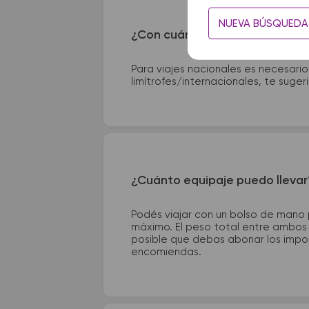
NUEVA BÚSQUEDA
¿Con cuánta anticipación debo
Para viajes nacionales es necesario
limítrofes/internacionales, te suge
¿Cuánto equipaje puedo llevar
Podés viajar con un bolso de mano
máximo. El peso total entre ambos e
posible que debas abonar los impor
encomiendas.