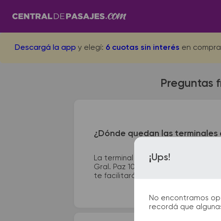
Descargá la app
y elegí:
6 cuotas sin interés
en compra
Preguntas 
¿Dónde quedan las terminales 
¡Ups!
La terminal de ómnibus de Quemu Qu
Gral. Paz 10868. En las terminales 
te facilitarán la partida y el arribo 
No encontramos opcio
recordá que algunas