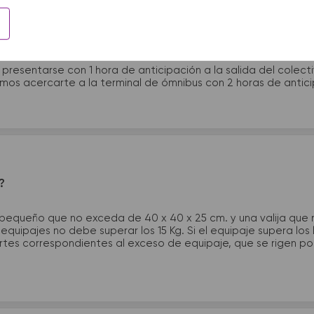
 presentarme en la terminal de micros?
 presentarse con 1 hora de anticipación a la salida del colecti
rimos acercarte a la terminal de ómnibus con 2 horas de antic
?
 pequeño que no exceda de 40 x 40 x 25 cm. y una valija que
quipajes no debe superar los 15 Kg. Si el equipaje supera los
tes correspondientes al exceso de equipaje, que se rigen por 