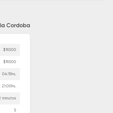
cia Cordoba
$19.500
$19.500
04:15hs.
21:00hs.
2 minutos
5