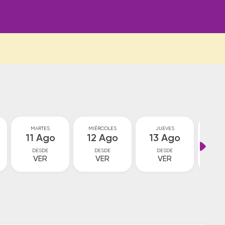
MARTES
MIÉRCOLES
JUEVES
VI
11 Ago
12 Ago
13 Ago
14
DESDE
DESDE
DESDE
D
VER
VER
VER
1
$