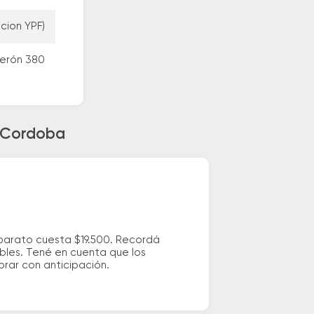
cion YPF)
Perón 380
a Cordoba
 barato cuesta $19.500. Recordá
ibles. Tené en cuenta que los
prar con anticipación.