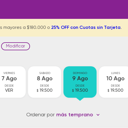
s mayores a $180.000 o
25% OFF con Cuotas sin Tarjeta
.
Modificar
VIERNES
SABADO
DOMINGO
LUNES
7 Ago
8 Ago
9 Ago
10 Ago
DESDE
DESDE
DESDE
DESDE
VER
19.500
19.500
19.500
$
$
$
Ordenar por
más temprano