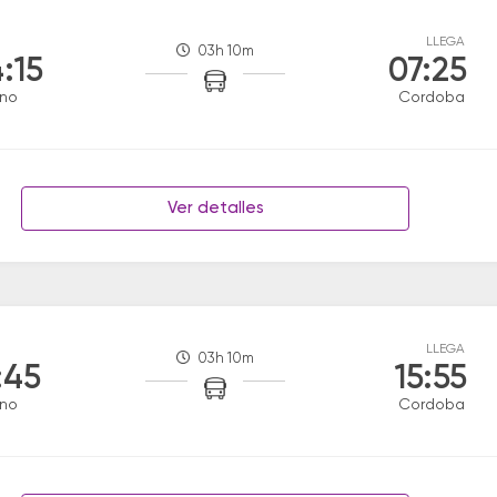
LLEGA
03h 10m
:15
07:25
ino
Cordoba
Ver detalles
LLEGA
03h 10m
:45
15:55
ino
Cordoba