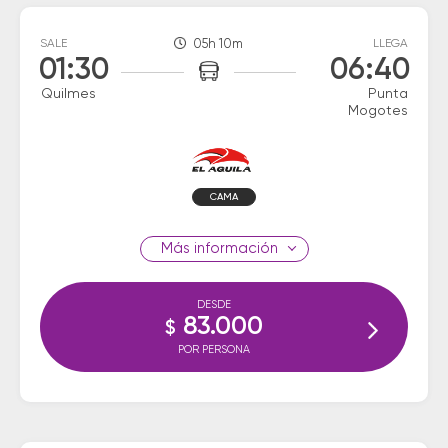
SALE
05h 10m
LLEGA
01:30
06:40
Quilmes
Punta
Mogotes
CAMA
información
DESDE
83.000
$
POR PERSONA