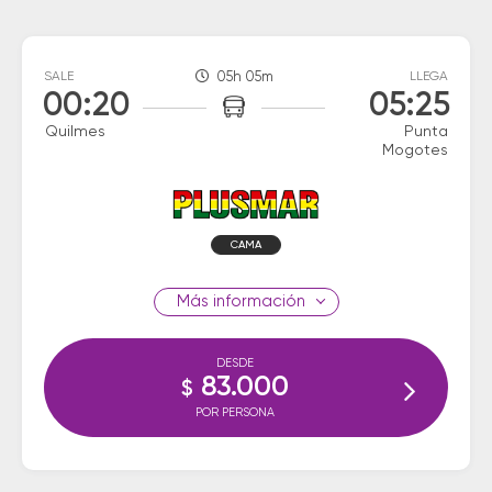
SALE
05h 05m
LLEGA
00:20
05:25
Quilmes
Punta
Mogotes
CAMA
información
DESDE
83.000
$
POR PERSONA