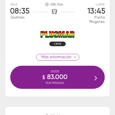
SALE
05h 10m
LLEGA
08:35
13:45
Quilmes
Punta
Mogotes
CAMA
información
DESDE
83.000
$
POR PERSONA