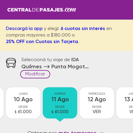
Descargá la app
y elegí:
6 cuotas sin interés
en
compras mayores a $180.000 o
25% OFF con Cuotas sin Tarjeta
.
Seleccioná tu viaje de
IDA
Quilmes
Punta Mogotes
Modificar
LUNES
MARTES
MIÉRCOLES
JU
10 Ago
11 Ago
12 Ago
13
DESDE
DESDE
DESDE
DE
61.000
61.000
VER
V
$
$