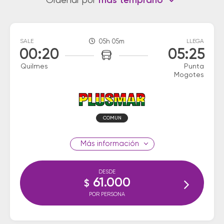
Ordenar por
más temprano
SALE
05h 05m
LLEGA
00:20
05:25
Quilmes
Punta
Mogotes
COMUN
información
DESDE
61.000
$
POR PERSONA