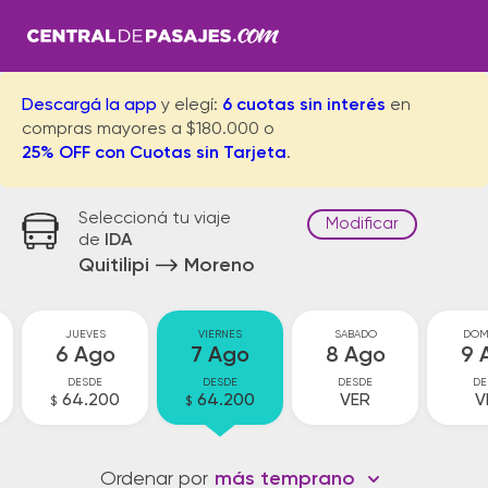
Descargá la app
y elegí:
6 cuotas sin interés
en
compras mayores a $180.000 o
25% OFF con Cuotas sin Tarjeta
.
Seleccioná tu viaje
Modificar
de
IDA
Quitilipi
Moreno
JUEVES
VIERNES
SABADO
DOM
6 Ago
7 Ago
8 Ago
9 
DESDE
DESDE
DESDE
DE
64.200
64.200
VER
V
$
$
Ordenar por
más temprano