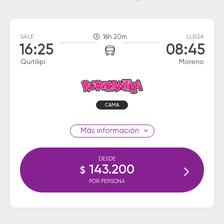
SALE
16h 20m
LLEGA
16:25
08:45
Quitilipi
Moreno
CAMA
información
DESDE
143.200
$
POR PERSONA