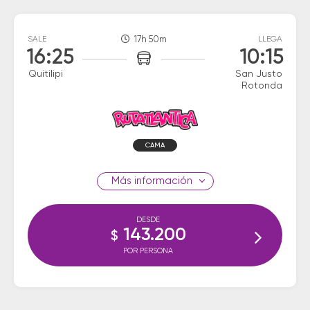
SALE
17h 50m
LLEGA
16:25
10:15
Quitilipi
San Justo
Rotonda
CAMA
información
DESDE
143.200
$
POR PERSONA