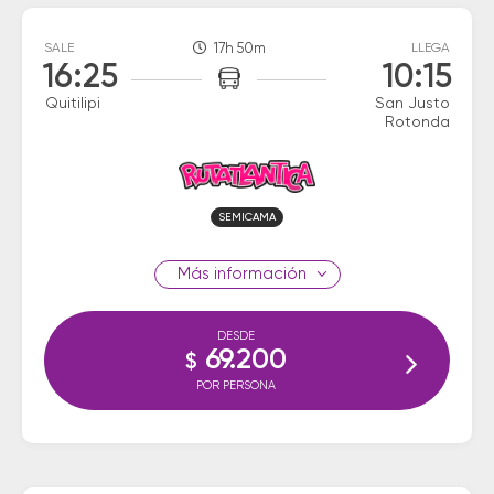
SALE
17h 50m
LLEGA
16:25
10:15
Quitilipi
San Justo
Rotonda
SEMICAMA
información
DESDE
69.200
$
POR PERSONA