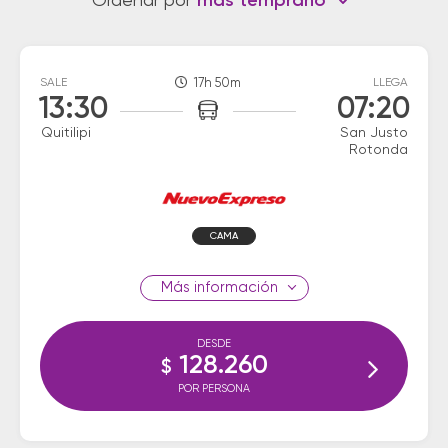
Ordenar por
más temprano
SALE
17h 50m
LLEGA
13:30
07:20
Quitilipi
San Justo
Rotonda
CAMA
información
DESDE
128.260
$
POR PERSONA