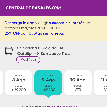
Descargá la app
y elegí:
6 cuotas sin interés
en
compras mayores a $180.000 o
25% OFF con Cuotas sin Tarjeta
.
Seleccioná tu viaje de
IDA
Quitilipi
San Justo Rotonda
Modificar
SABADO
DOMINGO
LUNES
MA
8 Ago
9 Ago
10 Ago
11
DESDE
DESDE
DESDE
DE
69.200
69.200
VER
V
$
$