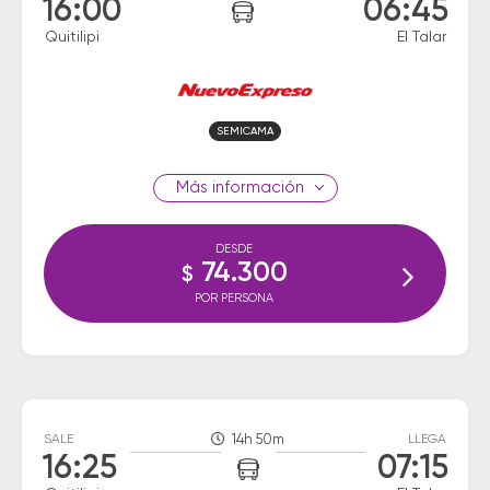
16:00
06:45
Quitilipi
El Talar
SEMICAMA
información
DESDE
74.300
$
POR PERSONA
SALE
14h 50m
LLEGA
16:25
07:15