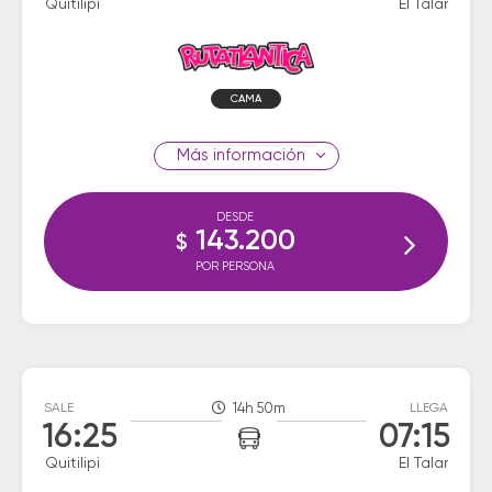
Quitilipi
El Talar
CAMA
información
DESDE
143.200
$
POR PERSONA
SALE
14h 50m
LLEGA
16:25
07:15
Quitilipi
El Talar