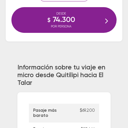
DESDE
74.300
$
POR PERSONA
Información sobre tu viaje en
micro desde Quitilipi hacia El
Talar
Pasaje más
$69.200
barato