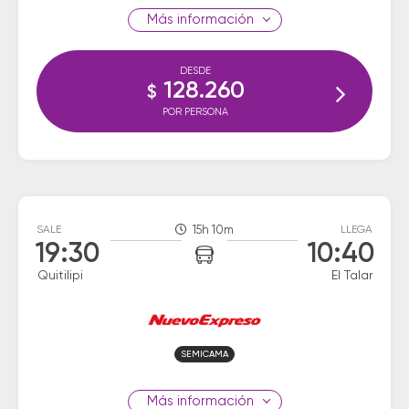
información
DESDE
128.260
$
POR PERSONA
SALE
15h 10m
LLEGA
19:30
10:40
Quitilipi
El Talar
SEMICAMA
información