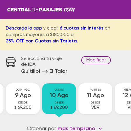
Descargá la app
y elegí:
6 cuotas sin interés
en
compras mayores a $180.000 o
25% OFF con Cuotas sin Tarjeta
.
Seleccioná tu viaje
Modificar
de
IDA
Quitilipi
El Talar
DOMINGO
LUNES
MARTES
MIÉR
9 Ago
10 Ago
11 Ago
12
DESDE
DESDE
DESDE
DE
69.200
69.200
VER
V
$
$
Ordenar por
más temprano