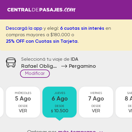
Descargá la app
y elegí:
6 cuotas sin interés
en
compras mayores a $180.000 o
25% OFF con Cuotas sin Tarjeta
.
Seleccioná tu viaje de
IDA
Rafael Obligado
Pergamino
Modificar
MIÉRCOLES
JUEVES
VIERNES
SA
5 Ago
6 Ago
7 Ago
8 
DESDE
DESDE
DESDE
DE
VER
10.500
VER
V
$