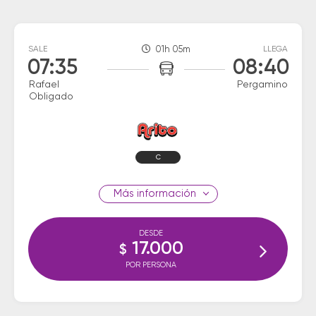
SALE
01h 05m
LLEGA
07:35
08:40
Rafael
Pergamino
Obligado
C
información
DESDE
17.000
$
POR PERSONA