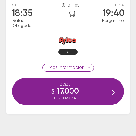
SALE
01h 05m
LLEGA
18:35
19:40
Rafael
Pergamino
Obligado
C
información
DESDE
17.000
$
POR PERSONA