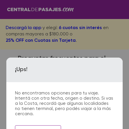
Descargá la app
y elegí:
6 cuotas sin interés
en
compras mayores a $180.000 o
25% OFF con Cuotas sin Tarjeta
.
Preguntas frecuentes para el
viaje desde Realico a Santa
¡Ups!
Rosa
No encontramos opciones para tu viaje.
Intentá con otra fecha, origen o destino. Si vas
¿Dónde quedan las
a la Costa, recordá que algunas localidades
no tienen terminal, pero podés viajar a la más
terminales de micro de
cercana.
Realico a Santa Rosa?