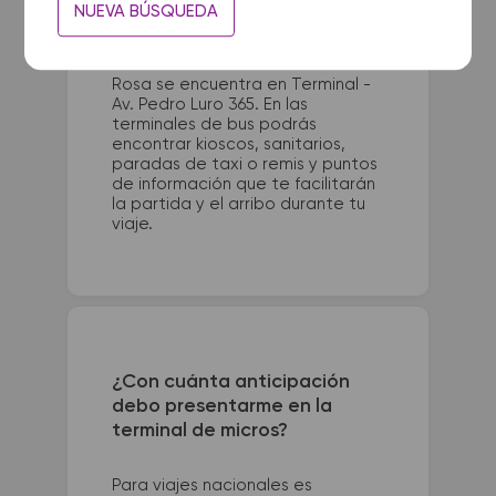
La terminal de ómnibus de
NUEVA BÚSQUEDA
Realico queda ubicada en Indios
Pampas y Colectora RN. 35. La
terminal de colectivos de Santa
Rosa se encuentra en Terminal -
Av. Pedro Luro 365. En las
terminales de bus podrás
encontrar kioscos, sanitarios,
paradas de taxi o remis y puntos
de información que te facilitarán
la partida y el arribo durante tu
viaje.
¿Con cuánta anticipación
debo presentarme en la
terminal de micros?
Para viajes nacionales es